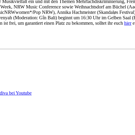
r Musikvielfalt ein und mit den Themen Mehrfachdiskriminierung, F
eek, NRW Music Conference sowie Weihnachtsdorf am Büchel (Aache
musicNRWwomen*/Pop NRW), Annika Hachmeister (Skandaløs Festival) u
ah (Moderation: Gîn Bali) beginnt um 16:30 Uhr im Gelben Saal (Rh
st frei, um garantiert einen Platz zu bekommen, solltet ihr euch
hier
e