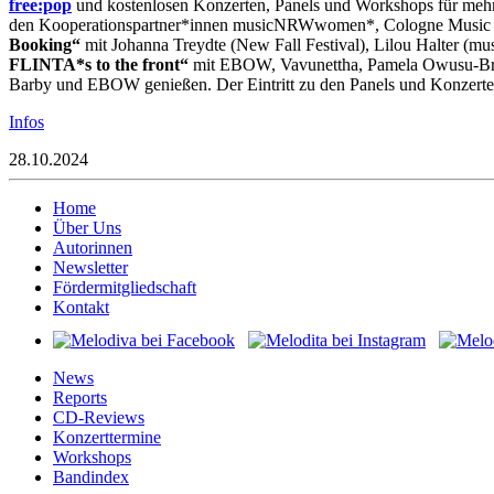
free:pop
und kostenlosen Konzerten, Panels und Workshops für meh
den Kooperationspartner*innen musicNRWwomen*, Cologne Music W
Booking“
mit Johanna Treydte (New Fall Festival), Lilou Halter (
FLINTA*s to the front“
mit EBOW, Vavunettha, Pamela Owusu-Breny
Barby und EBOW genießen. Der Eintritt zu den Panels und Konzerten i
Infos
28.10.2024
Home
Über Uns
Autorinnen
Newsletter
Fördermitgliedschaft
Kontakt
News
Reports
CD-Reviews
Konzerttermine
Workshops
Bandindex