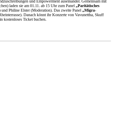
remdzuschreibungen und Empowerment auseinander. Gemeinsam mit
n) laden sie am 01.11. ab 15 Uhr zum Panel
„Paritätisches
nd Philine Elster (Moderation). Das zweite Panel
„Migra-
einterrasse). Danach könnt ihr Konzerte von Vavunettha, Skuff
in kostenloses Ticket buchen.