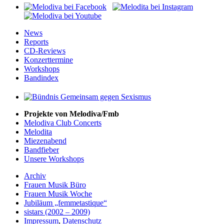
News
Reports
CD-Reviews
Konzerttermine
Workshops
Bandindex
Projekte von Melodiva/Fmb
Melodiva Club Concerts
Melodita
Miezenabend
Bandfieber
Unsere Workshops
Archiv
Frauen Musik Büro
Frauen Musik Woche
Jubiläum „femmetastique“
sistars (2002 – 2009)
Impressum
,
Datenschutz