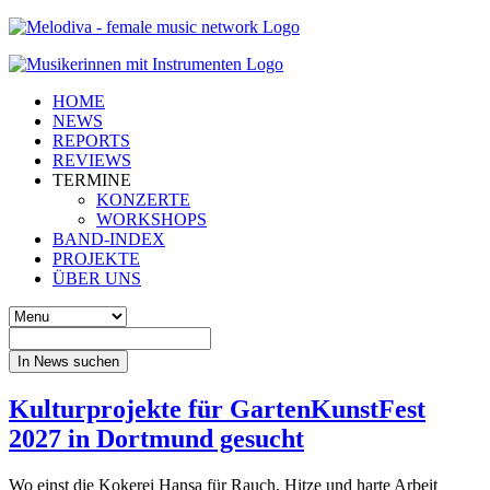
HOME
NEWS
REPORTS
REVIEWS
TERMINE
KONZERTE
WORKSHOPS
BAND-INDEX
PROJEKTE
ÜBER UNS
In News suchen
Kulturprojekte für GartenKunstFest
2027 in Dortmund gesucht
Wo einst die Kokerei Hansa für Rauch, Hitze und harte Arbeit