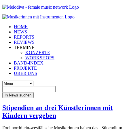
HOME
NEWS
REPORTS
REVIEWS
TERMINE
KONZERTE
WORKSHOPS
BAND-INDEX
PROJEKTE
ÜBER UNS
In News suchen
Stipendien an drei Künstlerinnen mit
Kindern vergeben
Drei nordrhein-westfälische Musikerinnen haben das „Stipendium