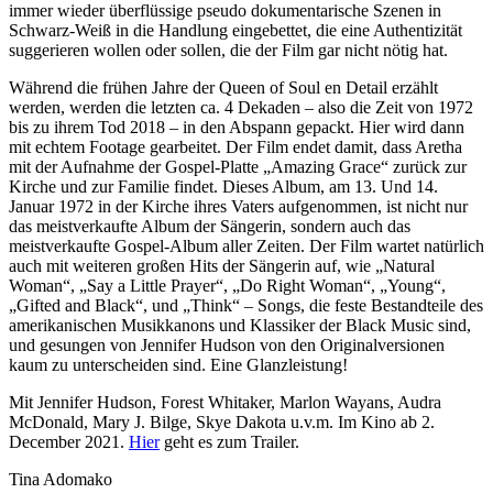
immer wieder überflüssige pseudo dokumentarische Szenen in
Schwarz-Weiß in die Handlung eingebettet, die eine Authentizität
suggerieren wollen oder sollen, die der Film gar nicht nötig hat.
Während die frühen Jahre der Queen of Soul en Detail erzählt
werden, werden die letzten ca. 4 Dekaden – also die Zeit von 1972
bis zu ihrem Tod 2018 – in den Abspann gepackt. Hier wird dann
mit echtem Footage gearbeitet. Der Film endet damit, dass Aretha
mit der Aufnahme der Gospel-Platte „Amazing Grace“ zurück zur
Kirche und zur Familie findet. Dieses Album, am 13. Und 14.
Januar 1972 in der Kirche ihres Vaters aufgenommen, ist nicht nur
das meistverkaufte Album der Sängerin, sondern auch das
meistverkaufte Gospel-Album aller Zeiten. Der Film wartet natürlich
auch mit weiteren großen Hits der Sängerin auf, wie „Natural
Woman“, „Say a Little Prayer“, „Do Right Woman“, „Young“,
„Gifted and Black“, und „Think“ – Songs, die feste Bestandteile des
amerikanischen Musikkanons und Klassiker der Black Music sind,
und gesungen von Jennifer Hudson von den Originalversionen
kaum zu unterscheiden sind. Eine Glanzleistung!
Mit Jennifer Hudson, Forest Whitaker, Marlon Wayans, Audra
McDonald, Mary J. Bilge, Skye Dakota u.v.m. Im Kino ab 2.
December 2021.
Hier
geht es zum Trailer.
Tina Adomako