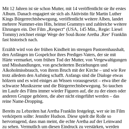
Mit 12 Jahren ist sie schon Mutter, mit 14 veröffentlicht sie ihr erstes
Album. Danach engagiert sie sich als Aktivistin für Martin Luther
Kings Bürgerrechtsbewegung, veröffentlicht weitere Alben, landet
mehrere Nummer-eins Hits, heimst Grammys und zahlreiche weitere
Ehrungen ein. Der Film „Respect“ (USA, 145 Min., Regie: Liesel
Tommy) zeichnet einige Wege der Soul-Ikone Aretha ‚Ree‘ Franklin
fast historisch nach.
Erzählt wird von der frühen Kindheit im strengen Pastorenhaushalt,
den Anfängen im Gospelchor ihres Prediger-Vaters, der sie mit
Härte vermarket, vom frühen Tod der Mutter, von Vergewaltigungen
und Misshandlungen, von gescheiterten Beziehungen und
Alkoholmissbrauch, von ihrem Bruch mit der Kirche – und wie Ree
trotz alledem den Aufstieg schafft. Anfangs sind die Dialoge etwas
hölzern und es wird einiges an Wissen vorausgesetzt – etwa über die
schwarze Musikszene und die Bürgerrechtsbewegung. So tauchen
im Laufe des Films immer wieder Figuren auf, die zu der einen oder
anderen Gruppe gehören, die aber nicht eingeführt werden – das
reine Name-Dropping.
Bereits zu Lebzeiten hat Aretha Franklin festgelegt, wer sie im Film
verkörpern sollte: Jennifer Hudson. Diese spielt die Rolle so
hervorragend, dass man meint, die echte Aretha auf der Leinwand
zu sehen. Vermutlich um diesen Eindruck zu verstärken, werden