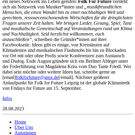
ein neues Netzwerk ins Leben gerufen:
Folk For Future
versteht
sich als Netzwerk von Musiker*innen und
„musikfreundlichen
Menschen, die einen Wandel hin zu einer nachhaltigen Welt und
gerechtem, ressourcenschonendem Wirtschaften für die dringlichsten
Fragen unserer Zeit halten. Wir bringen Lieder, Gesang, Spiel, Tanz
und musikalische Gemeinschaft auf Veranstaltungen rund um Klima
und Nachhaltigkeit. Seid herzlichst willkommen, euch
anzuschließen“,
schreiben die Gründer*innen auf ihrer
Facebookseite. Ideen gibt es einige, von Kreistänzen auf
Klimademos und musikalischen Flashmobs bis hin zu Blockaden
vor Ort mit oder ohne Profis sowie Konferenzen zum Austausch
und Dialog. Ende August gründete sich ein Berliner Ableger unter
der Federführung von Magdalena Kriss vom Duo Tante Friedl. Wer
dabei sein möchte oder weitere Ideen hat, schreibe gerne an
[email]
fklof
tufro
g@eru
ed.xm
[/email]. Nächster größerer
Anlaufpunkt für Folk for Future Leipzig ist der globale Klimastreik
von Fridays for Future am 15. September.
Infos
28.08.2023
Home
Über Uns
Autorinnen