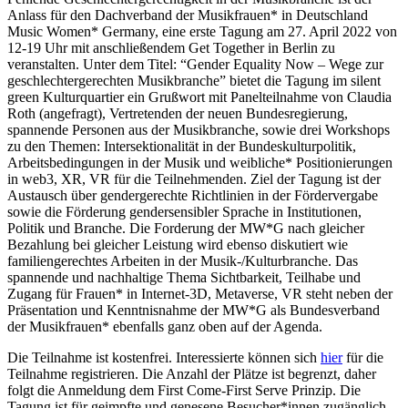
Anlass für den Dachverband der Musikfrauen* in Deutschland
Music Women* Germany, eine erste Tagung am 27. April 2022 von
12-19 Uhr mit anschließendem Get Together in Berlin zu
veranstalten. Unter dem Titel: “Gender Equality Now – Wege zur
geschlechtergerechten Musikbranche” bietet die Tagung im silent
green Kulturquartier ein Grußwort mit Panelteilnahme von Claudia
Roth (angefragt), Vertretenden der neuen Bundesregierung,
spannende Personen aus der Musikbranche, sowie drei Workshops
zu den Themen: Intersektionalität in der Bundeskulturpolitik,
Arbeitsbedingungen in der Musik und weibliche* Positionierungen
in web3, XR, VR für die Teilnehmenden. Ziel der Tagung ist der
Austausch über gendergerechte Richtlinien in der Fördervergabe
sowie die Förderung gendersensibler Sprache in Institutionen,
Politik und Branche. Die Forderung der MW*G nach gleicher
Bezahlung bei gleicher Leistung wird ebenso diskutiert wie
familiengerechtes Arbeiten in der Musik-/Kulturbranche. Das
spannende und nachhaltige Thema Sichtbarkeit, Teilhabe und
Zugang für Frauen* in Internet-3D, Metaverse, VR steht neben der
Präsentation und Kenntnisnahme der MW*G als Bundesverband
der Musikfrauen* ebenfalls ganz oben auf der Agenda.
Die Teilnahme ist kostenfrei. Interessierte können sich
hier
für die
Teilnahme registrieren. Die Anzahl der Plätze ist begrenzt, daher
folgt die Anmeldung dem First Come-First Serve Prinzip. Die
Tagung ist für geimpfte und genesene Besucher*innen zugänglich