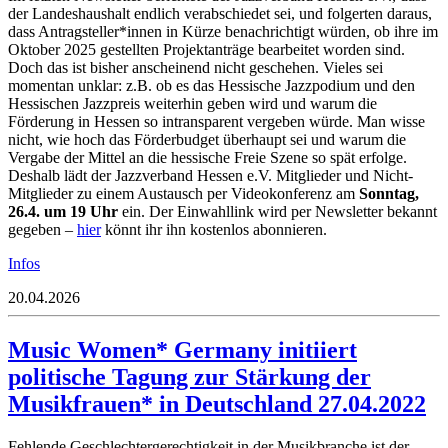
der Landeshaushalt endlich verabschiedet sei, und folgerten daraus,
dass Antragsteller*innen in Kürze benachrichtigt würden, ob ihre im
Oktober 2025 gestellten Projektanträge bearbeitet worden sind.
Doch das ist bisher anscheinend nicht geschehen. Vieles sei
momentan unklar: z.B. ob es das Hessische Jazzpodium und den
Hessischen Jazzpreis weiterhin geben wird und warum die
Förderung in Hessen so intransparent vergeben würde. Man wisse
nicht, wie hoch das Förderbudget überhaupt sei und warum die
Vergabe der Mittel an die hessische Freie Szene so spät erfolge.
Deshalb lädt der Jazzverband Hessen e.V. Mitglieder und Nicht-
Mitglieder zu einem Austausch per Videokonferenz am
Sonntag,
26.4. um 19 Uhr
ein. Der Einwahllink wird per Newsletter bekannt
gegeben –
hier
könnt ihr ihn kostenlos abonnieren.
Infos
20.04.2026
Music Women* Germany initiiert
politische Tagung zur Stärkung der
Musikfrauen* in Deutschland 27.04.2022
Fehlende Geschlechtergerechtigkeit in der Musikbranche ist der