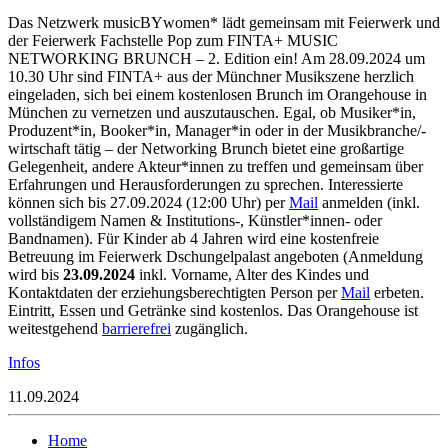
Das Netzwerk musicBYwomen* lädt gemeinsam mit Feierwerk und
der Feierwerk Fachstelle Pop zum FINTA+ MUSIC
NETWORKING BRUNCH – 2. Edition ein! Am 28.09.2024 um
10.30 Uhr sind FINTA+ aus der Münchner Musikszene herzlich
eingeladen, sich bei einem kostenlosen Brunch im Orangehouse in
München zu vernetzen und auszutauschen. Egal, ob Musiker*in,
Produzent*in, Booker*in, Manager*in oder in der Musikbranche/-
wirtschaft tätig – der Networking Brunch bietet eine großartige
Gelegenheit, andere Akteur*innen zu treffen und gemeinsam über
Erfahrungen und Herausforderungen zu sprechen. Interessierte
können sich bis 27.09.2024 (12:00 Uhr) per
Mail
anmelden (inkl.
vollständigem Namen & Institutions-, Künstler*innen- oder
Bandnamen). Für Kinder ab 4 Jahren wird eine kostenfreie
Betreuung im Feierwerk Dschungelpalast angeboten (Anmeldung
wird bis
23.09.2024
inkl. Vorname, Alter des Kindes und
Kontaktdaten der erziehungsberechtigten Person per
Mail
erbeten.
Eintritt, Essen und Getränke sind kostenlos. Das Orangehouse ist
weitestgehend
barrierefrei
zugänglich.
Infos
11.09.2024
Home