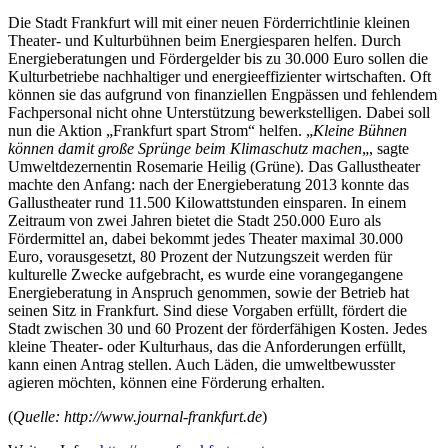
Die Stadt Frankfurt will mit einer neuen Förderrichtlinie kleinen
Theater- und Kulturbühnen beim Energiesparen helfen. Durch
Energieberatungen und Fördergelder bis zu 30.000 Euro sollen die
Kulturbetriebe nachhaltiger und energieeffizienter wirtschaften. Oft
können sie das aufgrund von finanziellen Engpässen und fehlendem
Fachpersonal nicht ohne Unterstützung bewerkstelligen. Dabei soll
nun die Aktion „Frankfurt spart Strom“ helfen. „
Kleine Bühnen
können damit große Sprünge beim Klimaschutz machen
„, sagte
Umweltdezernentin Rosemarie Heilig (Grüne). Das Gallustheater
machte den Anfang: nach der Energieberatung 2013 konnte das
Gallustheater rund 11.500 Kilowattstunden einsparen. In einem
Zeitraum von zwei Jahren bietet die Stadt 250.000 Euro als
Fördermittel an, dabei bekommt jedes Theater maximal 30.000
Euro, vorausgesetzt, 80 Prozent der Nutzungszeit werden für
kulturelle Zwecke aufgebracht, es wurde eine vorangegangene
Energieberatung in Anspruch genommen, sowie der Betrieb hat
seinen Sitz in Frankfurt. Sind diese Vorgaben erfüllt, fördert die
Stadt zwischen 30 und 60 Prozent der förderfähigen Kosten. Jedes
kleine Theater- oder Kulturhaus, das die Anforderungen erfüllt,
kann einen Antrag stellen. Auch Läden, die umweltbewusster
agieren möchten, können eine Förderung erhalten.
(
Quelle: http://www.journal-frankfurt.de
)