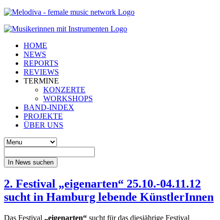
HOME
NEWS
REPORTS
REVIEWS
TERMINE
KONZERTE
WORKSHOPS
BAND-INDEX
PROJEKTE
ÜBER UNS
In News suchen
2. Festival „eigenarten“ 25.10.-04.11.12
sucht in Hamburg lebende KünstlerInnen
Das Festival
„eigenarten“
sucht für das diesjährige Festival