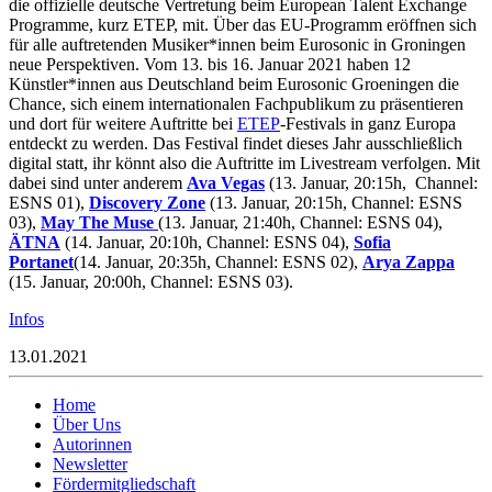
die offizielle deutsche Vertretung beim European Talent Exchange
Programme, kurz ETEP, mit. Über das EU-Programm eröffnen sich
für alle auftretenden Musiker*innen beim Eurosonic in Groningen
neue Perspektiven. Vom 13. bis 16. Januar 2021 haben 12
Künstler*innen aus Deutschland beim Eurosonic Groeningen die
Chance, sich einem internationalen Fachpublikum zu präsentieren
und dort für weitere Auftritte bei
ETEP
-Festivals in ganz Europa
entdeckt zu werden. Das Festival findet dieses Jahr ausschließlich
digital statt, ihr könnt also die Auftritte im Livestream verfolgen. Mit
dabei sind unter anderem
Ava Vegas
(13. Januar, 20:15h, Channel:
ESNS 01),
Discovery Zone
(13. Januar, 20:15h, Channel: ESNS
03),
May The Muse
(13. Januar, 21:40h, Channel: ESNS 04),
ÄTNA
(14. Januar, 20:10h, Channel: ESNS 04),
Sofia
Portanet
(14. Januar, 20:35h, Channel: ESNS 02),
Arya Zappa
(15. Januar, 20:00h, Channel: ESNS 03).
Infos
13.01.2021
Home
Über Uns
Autorinnen
Newsletter
Fördermitgliedschaft