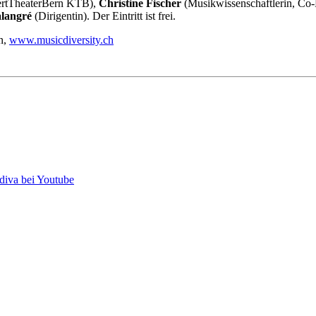
zertTheaterBern KTB),
Christine Fischer
(Musikwissenschaftlerin, Co
langré
(Dirigentin). Der Eintritt ist frei.
n,
www.musicdiversity.ch