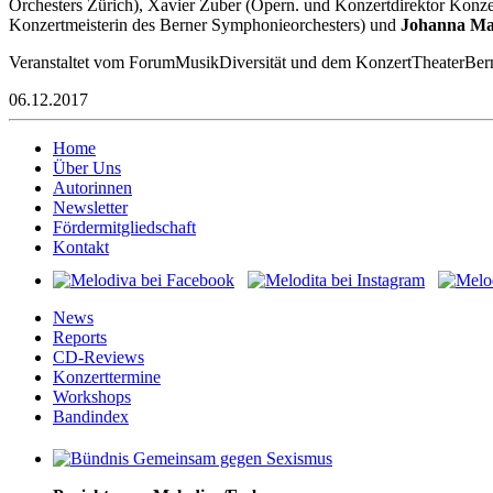
Orchesters Zürich), Xavier Zuber (Opern. und Konzertdirektor Kon
Konzertmeisterin des Berner Symphonieorchesters) und
Johanna Ma
Veranstaltet vom ForumMusikDiversität und dem KonzertTheaterBer
06.12.2017
Home
Über Uns
Autorinnen
Newsletter
Fördermitgliedschaft
Kontakt
News
Reports
CD-Reviews
Konzerttermine
Workshops
Bandindex