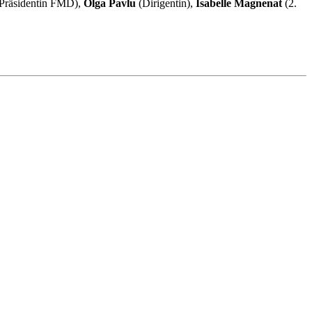
-Präsidentin FMD),
Olga Pavlu
(Dirigentin),
Isabelle Magnenat
(2.