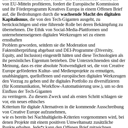
von EU-Mitteln profitieren, fordert die Europäische Kommission
und ihr Förderprogramm Kreatives Europa in einem Offenen Brief
auf, die Bedrohungen durch die
wachsende Macht des digitalen
Kapitalismus
, die von den Tech-Giganten ausgeht, zu
berücksichtigen und eine führende Rolle bei deren Bekämpfung zu
übernehmen. Die Ethik von Social-Media-Plattformen und
unternehmenseigenen digitalen Werkzeugen sei zu einem
ernsthaften
Problem geworden, seitdem sie die Moderation und
Faktenüberprüfung abgebaut und DEI-Programme (Diversity,
Equity, and Inclusion) eingestellt hätten und diese Technologien als
ihr persönliches Eigentum betrieben. Die Unterzeichnenden sind der
Meinung, dass es eine absolute Notwendigkeit sei, die von Creative
Europe geförderten Kultur- und Medienprojekte zu ermutigen,
unabhängigen, quelloffenen und europäischen digitalen Werkzeugen
den Vorzug zu geben und ihr digitales Portfolio zu diversifizieren
(für Kommunikation, Workflow-Automatisierung usw.), um so den
Einfluss der Tech-Giganten
zu verringern. Zu diesem Zweck und als ersten Schritt schlagen sie
vor, ein neues ethisches
Kriterium für digitale Alternativen in die kommende Ausschreibung
von Creative Europe aufzunehmen,
wie es bereits bei Nachhaltigkeits-Kriterien vorgenommen wird, bei
denen Projekte mit einem positiven Umweltansatz zusätzliche
Punkte erhalten. Jede*r kann den Offenen Brief mitzeichnen.