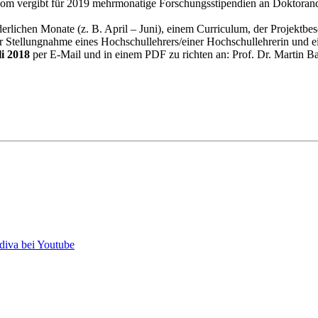
n Rom vergibt für 2019 mehrmonatige Forschungsstipendien an Doktor
derlichen Monate (z. B. April – Juni), einem Curriculum, der Projek
der Stellungnahme eines Hochschullehrers/einer Hochschullehrerin und 
li 2018
per E-Mail und in einem PDF zu richten an: Prof. Dr. Martin Bau