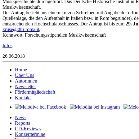
Musikgeschichte durchgeführt. Das Deutsche Historische Institut i
Musikwissenschaft.
Der Antrag besteht aus einem kurzen Schreiben mit Angabe der erfor
Quellenlage, die den Aufenthalt in Italien bzw. in Rom begründet), 
entsprechenden Hochschulabschlusses. Der Antrag ist bis zum
29. Ju
rk
d@esu
or-ih
ti.am
,
Kennwort: Forschungsstipendien Musikwissenschaft
Infos
26.06.2018
Home
Über Uns
Autorinnen
Newsletter
Fördermitgliedschaft
Kontakt
News
Reports
CD-Reviews
Konzerttermine