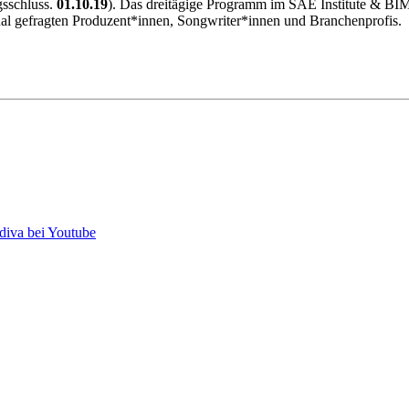
sschluss.
01.10.19
). Das dreitägige Programm im SAE Institute & BIMM
nal gefragten Produzent*innen, Songwriter*innen und Branchenprofis.