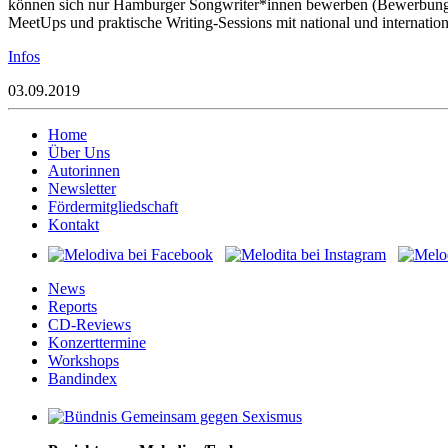
können sich nur Hamburger Songwriter*innen bewerben (Bewerbung
MeetUps und praktische Writing-Sessions mit national und internatio
Infos
03.09.2019
Home
Über Uns
Autorinnen
Newsletter
Fördermitgliedschaft
Kontakt
News
Reports
CD-Reviews
Konzerttermine
Workshops
Bandindex