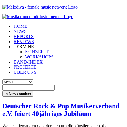
HOME
NEWS
REPORTS
REVIEWS
TERMINE
KONZERTE
WORKSHOPS
BAND-INDEX
PROJEKTE
ÜBER UNS
In News suchen
Deutscher Rock & Pop Musikerverband
e.V. feiert 40jähriges Jubiläum
Weil es niemanden gab, der sich um die künstlerischen, die