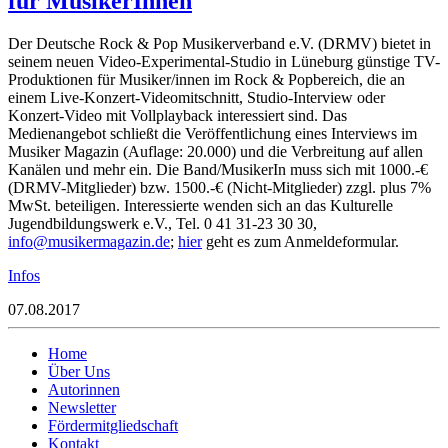
für MusikerInnen
Der Deutsche Rock & Pop Musikerverband e.V. (DRMV) bietet in
seinem neuen Video-Experimental-Studio in Lüneburg günstige TV-
Produktionen für Musiker/innen im Rock & Popbereich, die an
einem Live-Konzert-Videomitschnitt, Studio-Interview oder
Konzert-Video mit Vollplayback interessiert sind. Das
Medienangebot schließt die Veröffentlichung eines Interviews im
Musiker Magazin (Auflage: 20.000) und die Verbreitung auf allen
Kanälen und mehr ein. Die Band/MusikerIn muss sich mit 1000.-€
(DRMV-Mitglieder) bzw. 1500.-€ (Nicht-Mitglieder) zzgl. plus 7%
MwSt. beteiligen. Interessierte wenden sich an das Kulturelle
Jugendbildungswerk e.V., Tel. 0 41 31-23 30 30,
ni
um@of
rekis
zagam
ed.ni
;
hier
geht es zum Anmeldeformular.
Infos
07.08.2017
Home
Über Uns
Autorinnen
Newsletter
Fördermitgliedschaft
Kontakt