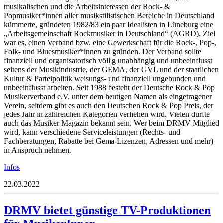
musikalischen und die Arbeitsinteressen der Rock- &
Popmusiker*innen aller musikstilistischen Bereiche in Deutschland
kümmerte, gründeten 1982/83 ein paar Idealisten in Lüneburg eine
„Arbeitsgemeinschaft Rockmusiker in Deutschland“ (AGRD). Ziel
war es, einen Verband bzw. eine Gewerk­schaft für die Rock-, Pop-,
Folk- und Blues­musiker*innen zu gründen. Der Verband sollte
finanziell und organisatorisch völlig unabhängig und unbeeinflusst
seitens der Musikindustrie, der GEMA, der GVL und der staatlichen
Kultur & Parteipolitik weisungs- und finanziell ungebunden und
unbeeinflusst arbeiten. Seit 1988 besteht der Deutsche Rock & Pop
Mu­sikerverband e.V. unter dem heutigen Namen als eingetragener
Verein, seitdem gibt es auch den Deutschen Rock & Pop Preis, der
jedes Jahr in zahlreichen Kategorien verliehen wird. Vielen dürfte
auch das Musiker Magazin bekannt sein.
Wer beim DRMV Mitglied
wird, kann verschiedene Serviceleistungen (Rechts- und
Fachberatungen, Rabatte bei Gema-Lizenzen, Adressen und mehr)
in Anspruch nehmen.
Infos
22.03.2022
DRMV bietet günstige TV-Produktionen