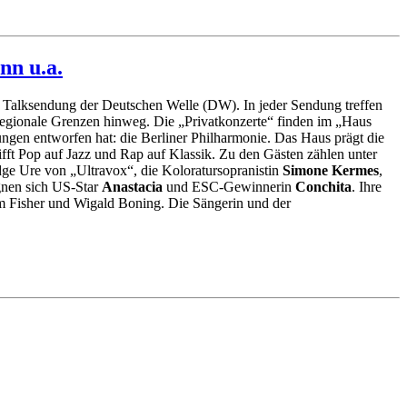
nn u.a.
nd Talksendung der Deutschen Welle (DW). In jeder Sendung treffen
 regionale Grenzen hinweg. Die „Privatkonzerte“ finden im „Haus
ngen entworfen hat: die Berliner Philharmonie. Das Haus prägt die
ft Pop auf Jazz und Rap auf Klassik. Zu den Gästen zählen unter
dge Ure von „Ultravox“, die Koloratursopranistin
Simone Kermes
,
gnen sich US-Star
Anastacia
und ESC-Gewinnerin
Conchita
. Ihre
m Fisher und Wigald Boning. Die Sängerin und der