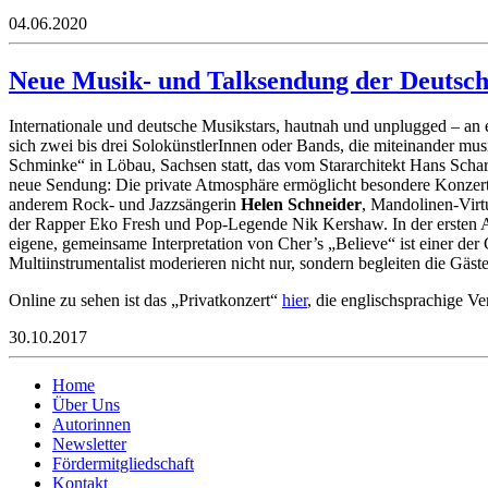
04.06.2020
Neue Musik- und Talksendung der Deutsche
Internationale und deutsche Musikstars, hautnah und unplugged – an
sich zwei bis drei SolokünstlerInnen oder Bands, die miteinander mu
Schminke“ in Löbau, Sachsen statt, das vom Stararchitekt Hans Schar
neue Sendung: Die private Atmosphäre ermöglicht besondere Konzerte
anderem Rock- und Jazzsängerin
Helen Schneider
, Mandolinen-Virtu
der Rapper Eko Fresh und Pop-Legende Nik Kershaw. In der ersten 
eigene, gemeinsame Interpretation von Cher’s „Believe“ ist einer 
Multiinstrumentalist moderieren nicht nur, sondern begleiten die Gäst
Online zu sehen ist das „Privatkonzert“
hier
, die englischsprachige V
30.10.2017
Home
Über Uns
Autorinnen
Newsletter
Fördermitgliedschaft
Kontakt