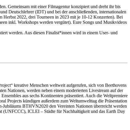
rden. Gemeinsam mit einer Filmagentur konzipiert und dreht ihr bis
 und Deutschlehrer (IDT) und bei der anschließenden, internationalen
m Herbst 2022, drei Tourneen in 2023 mit je 10-12 Konzerten). Bei
urneen inkl. Workshops werden vergütet). Eure Songs und Musikvideos
tiert werden. Aus diesen Finalist*innen wird in einem User- und
oject“ kreative Menschen weltweit aufgerufen, sich von Beethovens
nten Nationen, werden neben einem moderierten Livestream auf der
 Ensembles aus sechs Kontinenten präsentiert. Auch die Weltpremiere
toral Projects kündigen außerdem zum Weltumwelttag die Präsentation
oven-Jubiläums BTHVN2020 den Vereinten Nationen überreicht werden
iat (UNFCCC), ICLEI – Städte für Nachhaltigkeit und das Earth Day