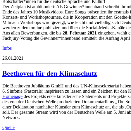
Botschafter*innen für die deutsche Sprache und Kultur!
Der Zeitplan ist ambitioniert: Als Gewinner*innenband schreibt ihr mi
Ende des Jahres 10 Musikvideos. Eure Songs präsentiert ihr erstmals
Konzert- und Workshoptournee, die in Kooperation mit den Goethe-Ins
Mitmach-Workshops wird gezeigt, wie leicht und vielfältig sich Deut
werden zudem online publiziert und über die Social-Media-Kanäle der 
Aus allen Bewerbungen, die bis
28. Februar 2021
eingehen, wählt ei
Fachjury-Voting die Gewinner*innenband ermittelt, die Anfang Apri
Infos
26.01.2021
Beethoven für den Klimaschutz
Die Beethoven Jubiläums GmbH und das UN-Klimasekretariat haben an
6. Sinfonie (Pastorale) inspirieren zu lassen und ein Zeichen für de
Homepage
des Projekts erste künstlerische Statements und Projekte
des von der Deutschen Welle produzierten Dokumentarfilms „The Soun
einer Deklaration namhafter Künstler zum Klimaschutz an, die als
soll. Der gesamte Stream wird von der Deutschen Welle am 5. Juni 
Network.
Quelle