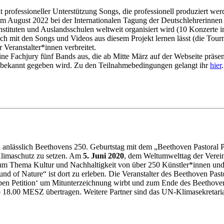
t professioneller Unterstützung Songs, die professionell produziert we
 im August 2022 bei der Internationalen Tagung der Deutschlehrerinnen
tituten und Auslandsschulen weltweit organisiert wird (10 Konzerte i
sch mit den Songs und Videos aus diesem Projekt lernen lässt (die To
Veranstalter*innen verbreitet.
ne Fachjury fünf Bands aus, die ab Mitte März auf der Webseite präsen
l bekannt gegeben wird. Zu den Teilnahmebedingungen gelangt ihr
hier
.
lässlich Beethovens 250. Geburtstag mit dem „Beethoven Pastoral Pr
n Klimaschutz zu setzen. Am
5. Juni 2020
, dem Weltumwelttag der Verei
 zum Thema Kultur und Nachhaltigkeit von über 250 Künstler*innen und
d of Nature“ ist dort zu erleben. Die Veranstalter des Beethoven Pas
 ‚Open Petition‘ um Mitunterzeichnung wirbt und zum Ende des Beeth
ab 18.00 MESZ übertragen. Weitere Partner sind das UN-Klimasekretar