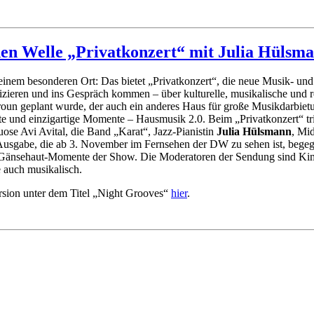
n Welle „Privatkonzert“ mit Julia Hülsma
 einem besonderen Ort: Das bietet „Privatkonzert“, die neue Musik- u
sizieren und ins Gespräch kommen – über kulturelle, musikalische und
oun geplant wurde, der auch ein anderes Haus für große Musikdarbietu
 und einzigartige Momente – Hausmusik 2.0. Beim „Privatkonzert“ trif
ose Avi Avital, die Band „Karat“, Jazz-Pianistin
Julia Hülsmann
, Mi
Ausgabe, die ab 3. November im Fernsehen der DW zu sehen ist, bege
der Gänsehaut-Momente der Show. Die Moderatoren der Sendung sind Ki
e auch musikalisch.
ersion unter dem Titel „Night Grooves“
hier
.