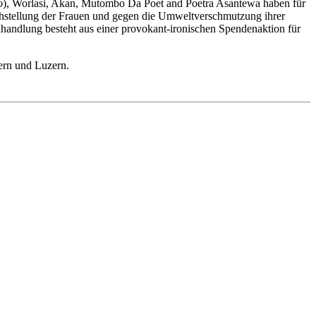
o
), Worlasi, Akan, Mutombo Da Poet and Poetra Asantewa haben für
ichstellung der Frauen und gegen die Umweltverschmutzung ihrer
enhandlung besteht aus einer provokant-ironischen Spendenaktion für
ern und Luzern.