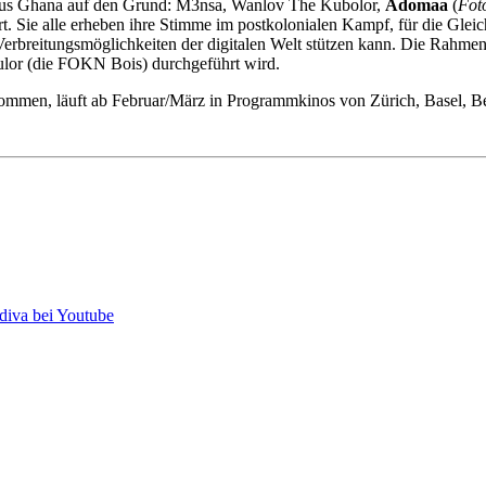
aus Ghana auf den Grund: M3nsa, Wanlov The Kubolor,
Adomaa
(
Fot
t. Sie alle erheben ihre Stimme im postkolonialen Kampf, für die Gle
en Verbreitungsmöglichkeiten der digitalen Welt stützen kann. Die Rahm
or (die FOKN Bois) durchgeführt wird.
enommen, läuft ab Februar/März in Programmkinos von Zürich, Basel, B