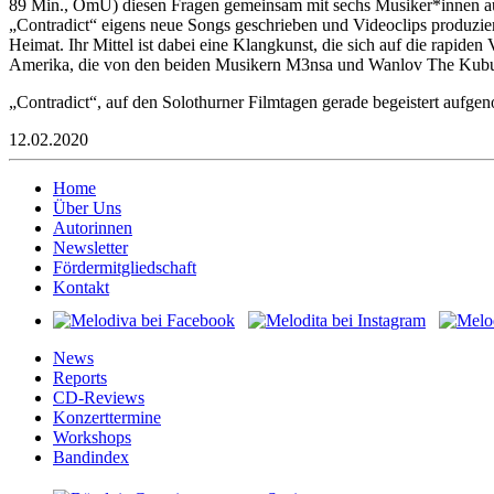
89 Min., OmU) diesen Fragen gemeinsam mit sechs Musiker*innen 
„Contradict“ eigens neue Songs geschrieben und Videoclips produzier
Heimat. Ihr Mittel ist dabei eine Klangkunst, die sich auf die rapid
Amerika, die von den beiden Musikern M3nsa und Wanlov The Kubul
„Contradict“, auf den Solothurner Filmtagen gerade begeistert aufg
12.02.2020
Home
Über Uns
Autorinnen
Newsletter
Fördermitgliedschaft
Kontakt
News
Reports
CD-Reviews
Konzerttermine
Workshops
Bandindex