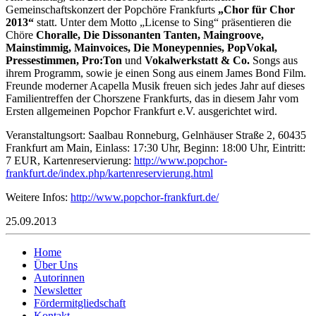
Gemeinschaftskonzert der Popchöre Frankfurts
„Chor für Chor
2013“
statt. Unter dem Motto „License to Sing“ präsentieren die
Chöre
Choralle, Die Dissonanten Tanten, Maingroove,
Mainstimmig, Mainvoices, Die Moneypennies, PopVokal,
Pressestimmen, Pro:Ton
und
Vokalwerkstatt & Co.
Songs aus
ihrem Programm, sowie je einen Song aus einem James Bond Film.
Freunde moderner Acapella Musik freuen sich jedes Jahr auf dieses
Familientreffen der Chorszene Frankfurts, das in diesem Jahr vom
Ersten allgemeinen Popchor Frankfurt e.V. ausgerichtet wird.
Veranstaltungsort: Saalbau Ronneburg, Gelnhäuser Straße 2, 60435
Frankfurt am Main, Einlass: 17:30 Uhr, Beginn: 18:00 Uhr, Eintritt:
7 EUR, Kartenreservierung:
http://www.popchor-
frankfurt.de/index.php/kartenreservierung.html
Weitere Infos:
http://www.popchor-frankfurt.de/
25.09.2013
Home
Über Uns
Autorinnen
Newsletter
Fördermitgliedschaft
Kontakt