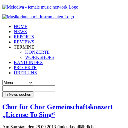
HOME
NEWS
REPORTS
REVIEWS
TERMINE
KONZERTE
WORKSHOPS
BAND-INDEX
PROJEKTE
ÜBER UNS
In News suchen
Chor für Chor Gemeinschaftskonzert
„License To Sing“
Am Samstag, den 28.09.2013 findet das alljährliche