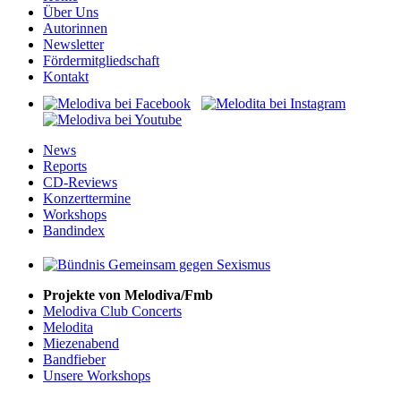
Über Uns
Autorinnen
Newsletter
Fördermitgliedschaft
Kontakt
News
Reports
CD-Reviews
Konzerttermine
Workshops
Bandindex
Projekte von Melodiva/Fmb
Melodiva Club Concerts
Melodita
Miezenabend
Bandfieber
Unsere Workshops