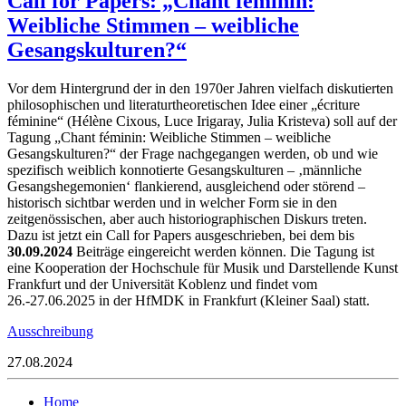
Call for Papers: „Chant féminin:
Weibliche Stimmen – weibliche
Gesangskulturen?“
Vor dem Hintergrund der in den 1970er Jahren vielfach diskutierten
philosophischen und literaturtheoretischen Idee einer „écriture
féminine“ (Hélène Cixous, Luce Irigaray, Julia Kristeva) soll auf der
Tagung „Chant féminin: Weibliche Stimmen – weibliche
Gesangskulturen?“ der Frage nachgegangen werden, ob und wie
spezifisch weiblich konnotierte Gesangskulturen – ‚männliche
Gesangshegemonien‘ flankierend, ausgleichend oder störend –
historisch sichtbar werden und in welcher Form sie in den
zeitgenössischen, aber auch historiographischen Diskurs treten.
Dazu ist jetzt ein Call for Papers ausgeschrieben, bei dem bis
30.09.2024
Beiträge eingereicht werden können. Die Tagung ist
eine Kooperation der Hochschule für Musik und Darstellende Kunst
Frankfurt und der Universität Koblenz und findet vom
26.-27.06.2025 in der HfMDK in Frankfurt (Kleiner Saal) statt.
Ausschreibung
27.08.2024
Home