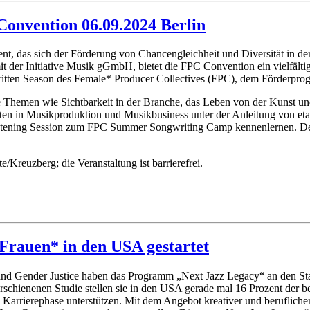
Convention 06.09.2024 Berlin
nt, das sich der Förderung von Chancengleichheit und Diversität in d
r Initiative Musik gGmbH, bietet die FPC Convention ein vielfälti
 dritten Season des Female* Producer Collectives (FPC), dem Förderp
ale Themen wie Sichtbarkeit in der Branche, das Leben von der Kunst
eiten in Musikproduktion und Musikbusiness unter der Anleitung von e
stening Session zum FPC Summer Songwriting Camp kennenlernen. Der Ei
e/Kreuzberg; die Veranstaltung ist barrierefrei.
rauen* in den USA gestartet
and Gender Justice haben das Programm „Next Jazz Legacy“ an den St
erschienenen Studie stellen sie in den USA gerade mal 16 Prozent der 
en Karrierephase unterstützen. Mit dem Angebot kreativer und beruflich