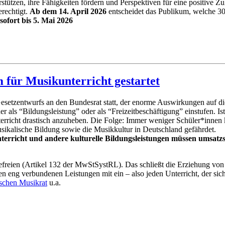
stützen, ihre Fähigkeiten fördern und Perspektiven für eine positive Z
rechtigt.
Ab dem 14. April 2026
entscheidet das Publikum, welche 30
sofort bis 5. Mai 2026
 für Musikunterricht gestartet
Gesetzentwurfs an den Bundesrat statt, der enorme Auswirkungen auf di
 als “Bildungsleistung” oder als “Freizeitbeschäftigung” einstufen. Ist
erricht drastisch anzuheben. Die Folge: Immer weniger Schüler*innen k
sikalische Bildung sowie die Musikkultur in Deutschland gefährdet.
terricht und andere kulturelle Bildungsleistungen müssen umsatzst
efreien (Artikel 132 der MwStSystRL). Das schließt die Erziehung vo
n eng verbundenen Leistungen mit ein – also jeden Unterricht, der sic
schen Musikrat
u.a.