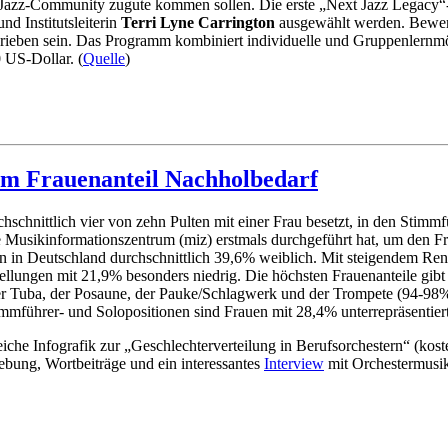
 Jazz-Community zugute kommen sollen. Die erste „Next Jazz Legacy“-
nd Institutsleiterin
Terri Lyne Carrington
ausgewählt werden. Bewer
hrieben sein. Das Programm kombiniert individuelle und Gruppenlernmög
 US-Dollar. (
Quelle
)
im Frauenanteil Nachholbedarf
chschnittlich vier von zehn Pulten mit einer Frau besetzt, in den Stimm
e Musikinformationszentrum (miz) erstmals durchgeführt hat, um den Fra
dern in Deutschland durchschnittlich 39,6% weiblich. Mit steigendem R
stellungen mit 21,9% besonders niedrig. Die höchsten Frauenanteile gib
er Tuba, der Posaune, der Pauke/Schlagwerk und der Trompete (94-98%).
mmführer- und Solopositionen sind Frauen mit 28,4% unterrepräsentiert
reiche Infografik zur „Geschlechterverteilung in Berufsorchestern“ (kos
ebung, Wortbeiträge und ein interessantes
Interview
mit Orchestermusik