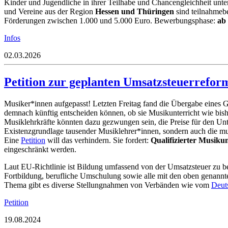
Kinder und Jugendliche in ihrer Teilhabe und Chancengleichheit unter
und Vereine aus der Region
Hessen und Thüringen
sind teilnahmebe
Förderungen zwischen 1.000 und 5.000 Euro. Bewerbungsphase:
ab 
Infos
02.03.2026
Petition zur geplanten Umsatzsteuerreform
Musiker*innen aufgepasst!
Letzten Freitag fand die Übergabe eines 
demnach künftig entscheiden können, ob sie Musikunterricht wie bisher
Musiklehrkräfte könnten dazu gezwungen sein, die Preise für den Unt
Existenzgrundlage tausender Musiklehrer*innen, sondern auch die mu
Eine
Petition
will das verhindern. Sie fordert:
Qualifizierter Musikun
eingeschränkt werden.
Laut EU-Richtlinie ist Bildung umfassend von der Umsatzsteuer zu b
Fortbildung, berufliche Umschulung sowie alle mit den oben genannte
Thema gibt es diverse Stellungnahmen von Verbänden wie vom
Deut
Petition
19.08.2024