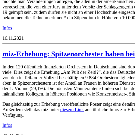
möchte man Veränderungen anregen, die allen in der amerikanischen
vorgesehen, die von einer Jury unter dem Vorsitz der Schlagzeugerin u
19 geimpft sein, zudem dürfen sie nicht an einer Hochschule eingesc
bekommen die Teilnehmerinnen* ein Stipendium in Höhe von 10.000
Infos
16.11.2021
miz-Erhebung: Spitzenorchester haben be
In den 129 öffentlich finanzierten Orchestern in Deutschland sind dur
viele. Dies zeigt die Erhebung „Am Pult der Zeit!?“, die das Deutsch
von den in Teil- oder Vollzeit beschäftigten 9.884 Orchestermitglie
aber, in Spitzenorchestern ist der Anteil an Frauen in höheren Dienst
der 1. Violine (59,1%). Die höchsten Männeranteile finden sich bei d
männlichen Kollegen, in höheren Positionen wie Konzertmeister-, Sti
Das gleichzeitig zur Erhebung veröffentlichte Poster zeigt eine detail
Außerdem stellt das miz unter
diesem Link
ausführliche Infos zur Erh
Verfügung.
Infos