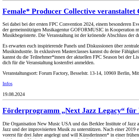
Female* Producer Collective veranstaltet 
Sei dabei bei der ersten FPC Convention 2024, einem besonderen Eve
der gemeinnützigen Musikagentur GOFORMUSIC in Kooperation mit de
Musikbegeisterte. Die Veranstaltung ist der krönende Abschluss der
Es erwarten euch inspirierende Panels und Diskussionen über zentr
Musikindustrie. In exklusiven Masterclasses kannst du deine Fähigk
kannst du die Teilnehmer*innen der aktuellen FPC Season bei der Li
dich für die Veranstaltung kostenfrei anmelden.
Veranstaltungsort: Forum Factory, Besselstr. 13-14, 10969 Berlin, Mitt
Infos
19.08.2024
Förderprogramm „Next Jazz Legacy“ für F
Die Organisation New Music USA und das Berklee Institute of Jazz 
Jazz und der improvisierten Musik zu unterstützen. Nach einer 2019 
vorerst für drei Jahre angelegt und will Künstlerinnen* in einer früh