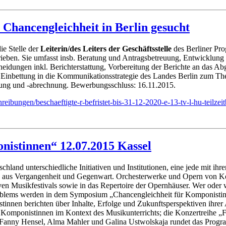
 Chancengleichheit in Berlin gesucht
ie Stelle der
Leiterin/des Leiters der Geschäftsstelle
des Berliner Pr
ieben. Sie umfasst insb. Beratung und Antragsbetreuung, Entwicklung 
idungen inkl. Berichterstattung, Vorbereitung der Berichte an das A
n Einbettung in die Kommunikationsstrategie des Landes Berlin zum Th
ung und -abrechnung. Bewerbungsschluss: 16.11.2015.
hreibungen/beschaeftigte-r-befristet-bis-31-12-2020-e-13-tv-l-hu-teilze
istinnen“ 12.07.2015 Kassel
land unterschiedliche Initiativen und Institutionen, eine jede mit i
n aus Vergangenheit und Gegenwart. Orchesterwerke und Opern von Komp
n Musikfestivals sowie in das Repertoire der Opernhäuser. Wer oder wa
lems werden in dem Symposium „Chancengleichheit für Komponistinnen
nistinnen berichten über Inhalte, Erfolge und Zukunftsperspektiven ih
mponistinnen im Kontext des Musikunterrichts; die Konzertreihe „F
anny Hensel, Alma Mahler und Galina Ustwolskaja rundet das Program