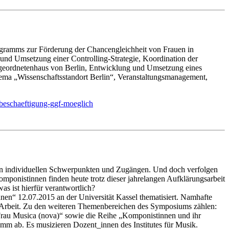
ogramms zur Förderung der Chancengleichheit von Frauen in
und Umsetzung einer Controlling-Strategie, Koordination der
bgeordnetenhaus von Berlin, Entwicklung und Umsetzung eines
ema „Wissenschaftsstandort Berlin“, Veranstaltungsmanagement,
itbeschaeftigung-ggf-moeglich
hren individuellen Schwerpunkten und Zugängen. Und doch verfolgen
onistinnen finden heute trotz dieser jahrelangen Aufklärungsarbeit
s ist hierfür verantwortlich?
“ 12.07.2015 an der Universität Kassel thematisiert. Namhafte
rer Arbeit. Zu den weiteren Themenbereichen des Symposiums zählen:
rau Musica (nova)“ sowie die Reihe „Komponistinnen und ihr
m ab. Es musizieren Dozent_innen des Institutes für Musik.