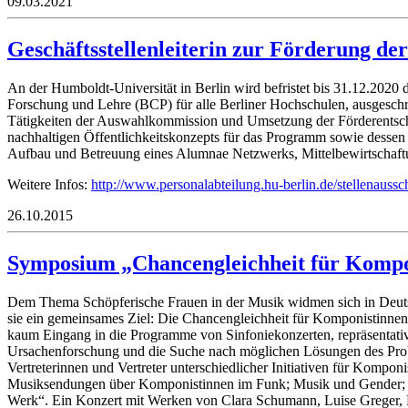
09.03.2021
Geschäftsstellenleiterin zur Förderung der
An der Humboldt-Universität in Berlin wird befristet bis 31.12.2020 d
Forschung und Lehre (BCP) für alle Berliner Hochschulen, ausgeschr
Tätigkeiten der Auswahlkommission und Umsetzung der Förderentsche
nachhaltigen Öffentlichkeitskonzepts für das Programm sowie desse
Aufbau und Betreuung eines Alumnae Netzwerks, Mittelbewirtschaft
Weitere Infos:
http://www.personalabteilung.hu-berlin.de/stellenaussc
26.10.2015
Symposium „Chancengleichheit für Kompon
Dem Thema Schöpferische Frauen in der Musik widmen sich in Deutsch
sie ein gemeinsames Ziel: Die Chancengleichheit für Komponistinne
kaum Eingang in die Programme von Sinfoniekonzerten, repräsentative
Ursachenforschung und die Suche nach möglichen Lösungen des Prob
Vertreterinnen und Vertreter unterschiedlicher Initiativen für Kompo
Musiksendungen über Komponistinnen im Funk; Musik und Gender; Ko
Werk“. Ein Konzert mit Werken von Clara Schumann, Luise Greger, F