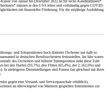
Klasse von Januar bis Dezember 2022 ist für sechs Kandidatinnen*
berinnen* müssen in den USA leben und vollständig gegen COVID-
lichkeiten mit finanzieller Förderung. Für die einjährige Ausbildung
führungs- und Solopositionen hoch dotierter Orchester nur halb so
uenanteil in deutschen Berufsorchestern festzustellen. Im Jahr waren
enommée des Orchesters und höherer Stimmposition sinkt diese Zahl
t es bei den Harfen (93,7%), den Flöten (65,4%), der 2. (62,6%) und
 In niedrigeren Dienststellungen sind Frauen fast gleichauf mit ihren
.
tenlos gegen eine Versand- und Servicepauschale erhältlich).
erinnen an überwiegend von Männern gespielten Instrumenten zur