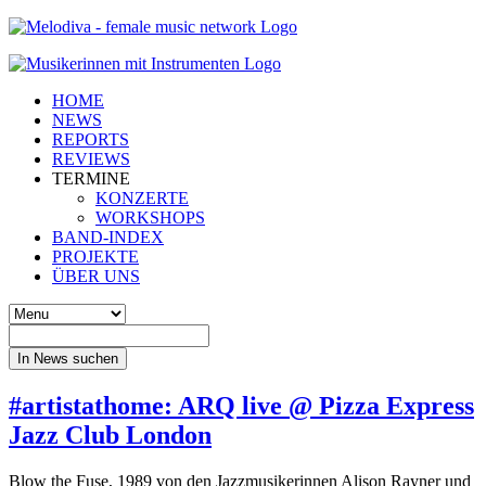
HOME
NEWS
REPORTS
REVIEWS
TERMINE
KONZERTE
WORKSHOPS
BAND-INDEX
PROJEKTE
ÜBER UNS
In News suchen
#artistathome: ARQ live @ Pizza Express
Jazz Club London
Blow the Fuse, 1989 von den Jazzmusikerinnen Alison Rayner und