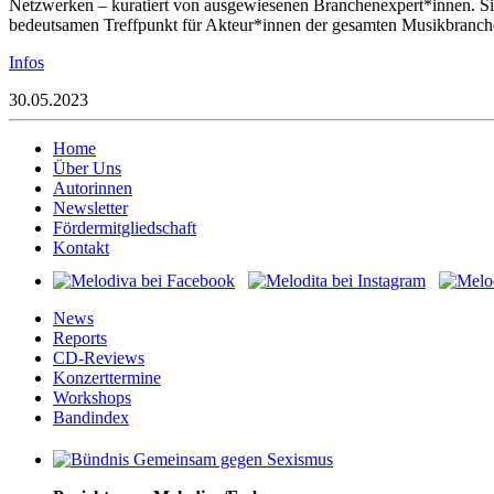
Netzwerken – kuratiert von ausgewiesenen Branchenexpert*innen. Sie f
bedeutsamen Treffpunkt für Akteur*innen der gesamten Musikbranch
Infos
30.05.2023
Home
Über Uns
Autorinnen
Newsletter
Fördermitgliedschaft
Kontakt
News
Reports
CD-Reviews
Konzerttermine
Workshops
Bandindex