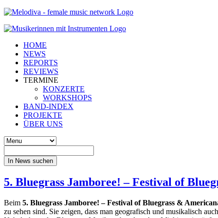
HOME
NEWS
REPORTS
REVIEWS
TERMINE
KONZERTE
WORKSHOPS
BAND-INDEX
PROJEKTE
ÜBER UNS
In News suchen
5. Bluegrass Jamboree! – Festival of Blue
Beim
5. Bluegrass Jamboree! – Festival of Bluegrass & America
zu sehen sind. Sie zei­gen, dass man geo­gra­fisch und mu­si­ka­lisch auc