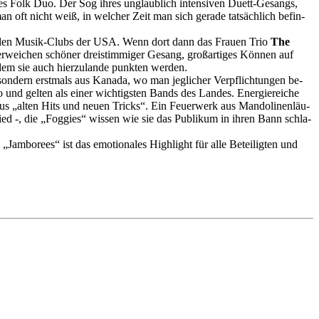
i­ves Folk Duo. Der Sog ihres un­glaub­lich in­ten­si­ven Du­ett-​Ge­sangs,
man oft nicht weiß, in wel­cher Zeit man sich ge­ra­de tat­säch­lich be­fin­
en in den Mu­sik-​Clubs der USA. Wenn dort dann das Frau­en Trio
The
­wei­chen schö­ner drei­stim­mi­ger Ge­sang, groß­ar­ti­ges Kön­nen auf
dem sie auch hier­zu­lan­de punk­ten wer­den.
­dern erst­mals aus Ka­na­da, wo man jeg­li­cher Ver­pflich­tun­gen be­
und gel­ten als einer wich­tigs­ten Bands des Lan­des. En­er­gie­rei­che
ahl aus „alten Hits und neuen Tricks“. Ein Feu­er­werk aus Man­do­li­nen­läu­
ied -, die „Fog­gies“ wis­sen wie sie das Pu­bli­kum in ihren Bann schla­
am­bo­rees“ ist das emo­tio­na­les High­light für alle Be­tei­lig­ten und