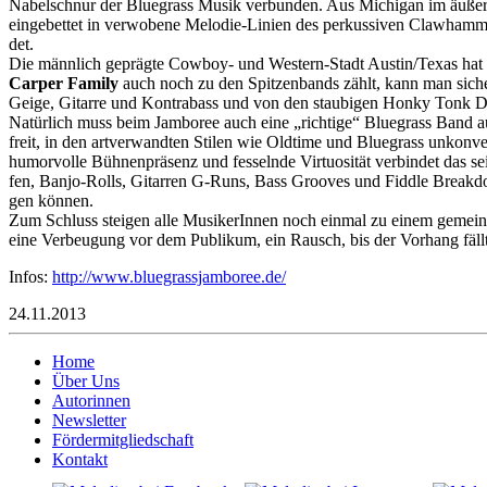
Na­bel­schnur der Blu­e­grass Musik ver­bun­den. Aus Mi­chi­gan im äu
ein­ge­bet­tet in ver­wo­be­ne Me­lo­die-​Li­ni­en des per­kus­si­ven Clawham
det.
Die männ­lich ge­präg­te Cow­boy-​ und Wes­tern-​Stadt Aus­tin/Texas hat 
Car­per Fa­mi­ly
auch noch zu den Spit­zen­bands zählt, kann man si­cher s
Geige, Gi­tar­re und Kon­tra­bass und von den stau­bi­gen Honky Tonk Dan­c
Na­tür­lich muss beim Jam­bo­ree auch eine „rich­ti­ge“ Blu­e­grass Band 
freit, in den art­ver­wand­ten Sti­len wie Old­ti­me und Blu­e­grass un­ko
hu­mor­vol­le Büh­nen­prä­senz und fes­seln­de Vir­tuo­si­tät ver­bin­det das
fen, Ban­jo-​Rolls, Gi­tar­ren G-​Runs, Bass Groo­ves und Fidd­le Break­
gen kön­nen.
Zum Schluss stei­gen alle Mu­si­kerInnen noch ein­mal zu einem ge­mein­sa­me
eine Ver­beu­gung vor dem Pu­bli­kum, ein Rausch, bis der Vor­hang fäl
Infos:
http://www.bluegrassjamboree.de/
24.11.2013
Home
Über Uns
Autorinnen
Newsletter
Fördermitgliedschaft
Kontakt