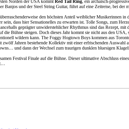
­ßers­ten Nor­den der USA kommt
Red Tail Ring
, ein ar­cha­isch-​pro­gres­s
­mer Ban­jos und der Steel String Gui­tar, führt auf eine Zeit­rei­se, bei der 
über­ra­schen­der­wei­se den höchs­ten An­teil weib­li­cher Mu­si­ke­rin­n
ein, dass hier Sen­sa­tio­nel­les zu er­war­ten ist. Tolle Songs, zum Her­zer
e­halls ge­präg­ter un­wi­der­steh­li­cher Rhyth­mus sind das Re­zept, mit 
auf die Bühne stei­gen. Doch die­ses Jahr kommt sie nicht aus den USA, son
n­ven­tio­nell wil­dern kann. The Foggy Hog­town Boys kom­men aus To­ron­to 
 seit zwölf Jah­ren be­ste­hen­de Kol­lek­tiv mit einer er­fri­schen­den Aus­w
downs… und dann der Wech­sel zum trau­ri­gen dunk­len blue­si­gen Kla­ge­l
n Fes­ti­val Fi­na­le auf die Bühne. Die­ser ul­ti­ma­ti­ve Ab­schluss eines „J
lt…