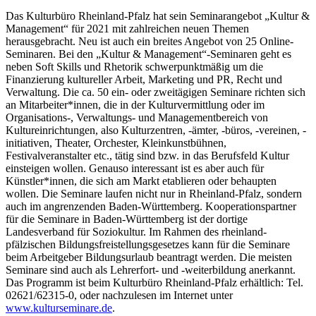
Das Kulturbüro Rheinland-Pfalz hat sein Seminarangebot „Kultur &
Management“ für 2021 mit zahlreichen neuen Themen
herausgebracht. Neu ist auch ein breites Angebot von 25 Online-
Seminaren. Bei den „Kultur & Management“-Seminaren geht es
neben Soft Skills und Rhetorik schwerpunktmäßig um die
Finanzierung kultureller Arbeit, Marketing und PR, Recht und
Verwaltung. Die ca. 50 ein- oder zweitägigen Seminare richten sich
an Mitarbeiter*innen, die in der Kulturvermittlung oder im
Organisations-, Verwaltungs- und Managementbereich von
Kultureinrichtungen, also Kulturzentren, -ämter, -büros, -vereinen, -
initiativen, Theater, Orchester, Kleinkunstbühnen,
Festivalveranstalter etc., tätig sind bzw. in das Berufsfeld Kultur
einsteigen wollen. Genauso interessant ist es aber auch für
Künstler*innen, die sich am Markt etablieren oder behaupten
wollen. Die Seminare laufen nicht nur in Rheinland-Pfalz, sondern
auch im angrenzenden Baden-Württemberg. Kooperationspartner
für die Seminare in Baden-Württemberg ist der dortige
Landesverband für Soziokultur. Im Rahmen des rheinland-
pfälzischen Bildungsfreistellungsgesetzes kann für die Seminare
beim Arbeitgeber Bildungsurlaub beantragt werden. Die meisten
Seminare sind auch als Lehrerfort- und -weiterbildung anerkannt.
Das Programm ist beim Kulturbüro Rheinland-Pfalz erhältlich: Tel.
02621/62315-0, oder nachzulesen im Internet unter
www.kulturseminare.de
.