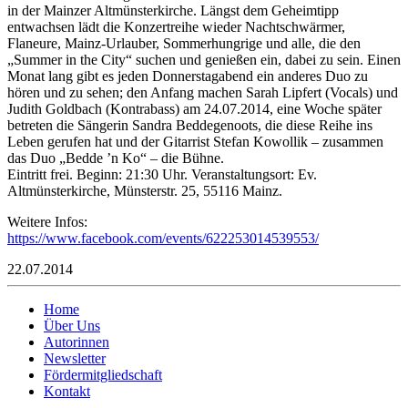
in der Mainzer Altmünsterkirche. Längst dem Geheimtipp
entwachsen lädt die Konzertreihe wieder Nachtschwärmer,
Flaneure, Mainz-Urlauber, Sommerhungrige und alle, die den
„Summer in the City“ suchen und genießen ein, dabei zu sein. Einen
Monat lang gibt es jeden Donnerstagabend ein anderes Duo zu
hören und zu sehen; den Anfang machen Sarah Lipfert (Vocals) und
Judith Goldbach (Kontrabass) am 24.07.2014, eine Woche später
betreten die Sängerin Sandra Beddegenoots, die diese Reihe ins
Leben gerufen hat und der Gitarrist Stefan Kowollik – zusammen
das Duo „Bedde ’n Ko“ – die Bühne.
Eintritt frei. Beginn: 21:30 Uhr. Veranstaltungsort: Ev.
Altmünsterkirche, Münsterstr. 25, 55116 Mainz.
Weitere Infos:
https://www.facebook.com/events/622253014539553/
22.07.2014
Home
Über Uns
Autorinnen
Newsletter
Fördermitgliedschaft
Kontakt