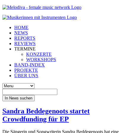
HOME
NEWS
REPORTS
REVIEWS
TERMINE
KONZERTE
WORKSHOPS
BAND-INDEX
PROJEKTE
ÜBER UNS
In News suchen
Sandra Beddegenoots startet
Crowdfunding für EP
Die Sängerin und Songwriterin Sandra Beddegenoots hat eine