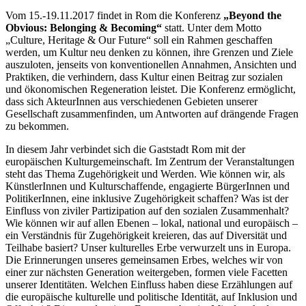
Vom 15.-19.11.2017 findet in Rom die Konferenz
„Beyond the
Obvious: Belonging & Becoming“
statt. Unter dem Motto
„Culture, Heritage & Our Future“ soll ein Rahmen geschaffen
werden, um Kultur neu denken zu können, ihre Grenzen und Ziele
auszuloten, jenseits von konventionellen Annahmen, Ansichten und
Praktiken, die verhindern, dass Kultur einen Beitrag zur sozialen
und ökonomischen Regeneration leistet. Die Konferenz ermöglicht,
dass sich AkteurInnen aus verschiedenen Gebieten unserer
Gesellschaft zusammenfinden, um Antworten auf drängende Fragen
zu bekommen.
In diesem Jahr verbindet sich die Gaststadt Rom mit der
europäischen Kulturgemeinschaft. Im Zentrum der Veranstaltungen
steht das Thema Zugehörigkeit und Werden. Wie können wir, als
KünstlerInnen und Kulturschaffende, engagierte BürgerInnen und
PolitikerInnen, eine inklusive Zugehörigkeit schaffen? Was ist der
Einfluss von ziviler Partizipation auf den sozialen Zusammenhalt?
Wie können wir auf allen Ebenen – lokal, national und europäisch –
ein Verständnis für Zugehörigkeit kreieren, das auf Diversität und
Teilhabe basiert? Unser kulturelles Erbe verwurzelt uns in Europa.
Die Erinnerungen unseres gemeinsamen Erbes, welches wir von
einer zur nächsten Generation weitergeben, formen viele Facetten
unserer Identitäten. Welchen Einfluss haben diese Erzählungen auf
die europäische kulturelle und politische Identität, auf Inklusion und