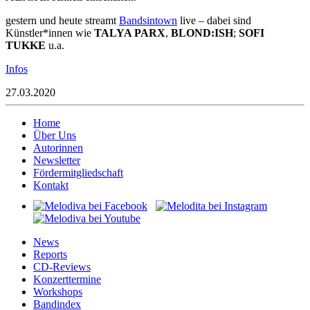
gestern und heute streamt
Bandsintown
live – dabei sind
Künstler*innen wie
TALYA PARX
,
BLOND:ISH
;
SOFI
TUKKE
u.a.
Infos
27.03.2020
Home
Über Uns
Autorinnen
Newsletter
Fördermitgliedschaft
Kontakt
News
Reports
CD-Reviews
Konzerttermine
Workshops
Bandindex