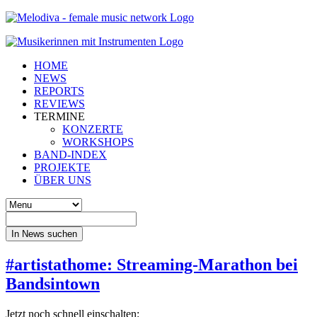
HOME
NEWS
REPORTS
REVIEWS
TERMINE
KONZERTE
WORKSHOPS
BAND-INDEX
PROJEKTE
ÜBER UNS
In News suchen
#artistathome: Streaming-Marathon bei
Bandsintown
Jetzt noch schnell einschalten: