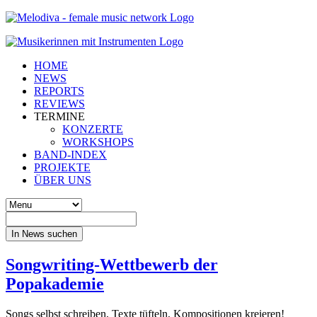
HOME
NEWS
REPORTS
REVIEWS
TERMINE
KONZERTE
WORKSHOPS
BAND-INDEX
PROJEKTE
ÜBER UNS
In News suchen
Songwriting-Wettbewerb der
Popakademie
Songs selbst schreiben, Texte tüfteln, Kompositionen kreieren!