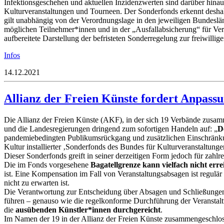
Infektionsgeschehen und aktuellen Inzidenzwerten sind darüber hin
Kulturveranstaltungen und Tourneen. Der Sonderfonds erkennt desh
gilt unabhängig von der Verordnungslage in den jeweiligen Bundesländ
möglichen Teilnehmer*innen und in der „Ausfallabsicherung“ für Ver
aufbereitete Darstellung der befristeten Sonderregelung zur freiwillig
Infos
14.12.2021
Allianz der Freien Künste fordert Anpass
Die Allianz der Freien Künste (AKF), in der sich 19 Verbände zusamme
und die Landesregierungen dringend zum sofortigen Handeln auf: „
D
pandemiebedingten Publikumsrückgang und zusätzlichen Einschränkung
Kultur installierter ‚Sonderfonds des Bundes für Kulturveranstaltun
Dieser Sonderfonds greift in seiner derzeitigen Form jedoch für zahlr
Die im Fonds vorgesehene
Bagatellgrenze kann vielfach nicht err
ist. Eine Kompensation im Fall von Veranstaltungsabsagen ist regul
nicht zu erwarten ist.
Die Verantwortung zur Entscheidung über Absagen und Schließungen w
führen – genauso wie die regelkonforme Durchführung der Veranstal
die
ausübenden Künstler*innen durchgereicht
.
Im Namen der 19 in der Allianz der Freien Künste zusammengeschlo