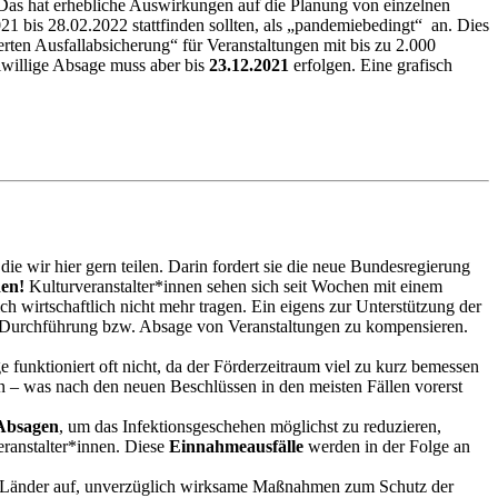
Das hat erhebliche Auswirkungen auf die Planung von einzelnen
21 bis 28.02.2022 stattfinden sollten, als „pandemiebedingt“ an. Dies
rten Ausfallabsicherung“ für Veranstaltungen mit bis zu 2.000
iwillige Absage muss aber bis
23.12.2021
erfolgen. Eine grafisch
e wir hier gern teilen. Darin fordert sie die neue Bundesregierung
den!
Kulturveranstalter*innen sehen sich seit Wochen mit einem
wirtschaftlich nicht mehr tragen. Ein eigens zur Unterstützung der
bei Durchführung bzw. Absage von Veranstaltungen zu kompensieren.
funktioniert oft nicht, da der Förderzeitraum viel zu kurz bemessen
n – was nach den neuen Beschlüssen in den meisten Fällen vorerst
 Absagen
, um das Infektionsgeschehen möglichst zu reduzieren,
eranstalter*innen. Diese
Einnahmeausfälle
werden in der Folge an
e Länder auf, unverzüglich wirksame Maßnahmen zum Schutz der