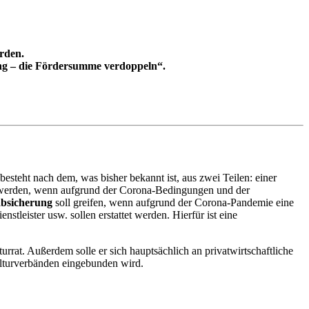
rden.
ung – die Fördersumme verdoppeln“.
steht nach dem, was bisher bekannt ist, aus zwei Teilen: einer
tzt werden, wenn aufgrund der Corona-Bedingungen und der
absicherung
soll greifen, wenn aufgrund der Corona-Pandemie eine
tleister usw. sollen erstattet werden. Hierfür ist eine
rrat. Außerdem solle er sich hauptsächlich an privatwirtschaftliche
Kulturverbänden eingebunden wird.