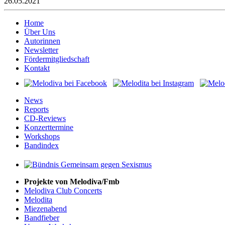
26.05.2021
Home
Über Uns
Autorinnen
Newsletter
Fördermitgliedschaft
Kontakt
News
Reports
CD-Reviews
Konzerttermine
Workshops
Bandindex
Projekte von Melodiva/Fmb
Melodiva Club Concerts
Melodita
Miezenabend
Bandfieber