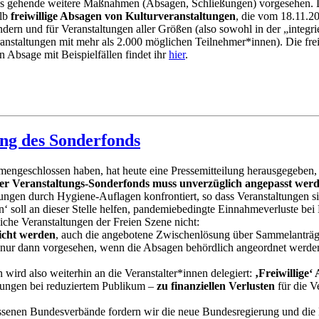
aus gehende weitere Maßnahmen (Absagen, Schließungen) vorgesehen. 
alb
freiwillige Absagen von Kulturveranstaltungen
, die vom 18.11.20
ern und für Veranstaltungen aller Größen (also sowohl in der „integrie
anstaltungen mit mehr als 2.000 möglichen Teilnehmer*innen). Die fre
en Absage mit Beispielfällen findet ihr
hier
.
ung des Sonderfonds
ngeschlossen haben, hat heute eine Pressemitteilung herausgegeben, di
er Veranstaltungs-Sonderfonds muss unverzüglich angepasst wer
en durch Hygiene-Auflagen konfrontiert, so dass Veranstaltungen sich 
gen‘ soll an dieser Stelle helfen, pandemiebedingte Einnahmeverluste 
eiche Veranstaltungen der Freien Szene nicht:
eicht werden
, auch die angebotene Zwischenlösung über Sammelanträge 
är nur dann vorgesehen, wenn die Absagen behördlich angeordnet werde
ird also weiterhin an die Veranstalter*innen delegiert:
‚Freiwillige‘
tungen bei reduziertem Publikum –
zu finanziellen Verlusten
für die V
ssenen Bundesverbände fordern wir die neue Bundesregierung und di