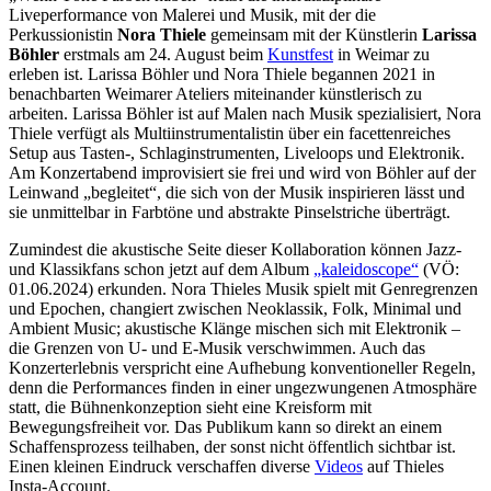
Liveperformance von Malerei und Musik, mit der die
Perkussionistin
Nora Thiele
gemeinsam mit der Künstlerin
Larissa
Böhler
erstmals am 24. August beim
Kunstfest
in Weimar zu
erleben ist. Larissa Böhler und Nora Thiele begannen 2021 in
benachbarten Weimarer Ateliers miteinander künstlerisch zu
arbeiten. Larissa Böhler ist auf Malen nach Musik spezialisiert, Nora
Thiele verfügt als Multiinstrumentalistin über ein facettenreiches
Setup aus Tasten-, Schlaginstrumenten, Liveloops und Elektronik.
Am Konzertabend improvisiert sie frei und wird von Böhler auf der
Leinwand „begleitet“, die sich von der Musik inspirieren lässt und
sie unmittelbar in Farbtöne und abstrakte Pinselstriche überträgt.
Zumindest die akustische Seite dieser Kollaboration können Jazz-
und Klassikfans schon jetzt auf dem Album
„kaleidoscope“
(VÖ:
01.06.2024) erkunden. Nora Thieles Musik spielt mit Genregrenzen
und Epochen, changiert zwischen Neoklassik, Folk, Minimal und
Ambient Music; akustische Klänge mischen sich mit Elektronik –
die Grenzen von U- und E-Musik verschwimmen. Auch das
Konzerterlebnis verspricht eine Aufhebung konventioneller Regeln,
denn die Performances finden in einer ungezwungenen Atmosphäre
statt, die Bühnenkonzeption sieht eine Kreisform mit
Bewegungsfreiheit vor. Das Publikum kann so direkt an einem
Schaffensprozess teilhaben, der sonst nicht öffentlich sichtbar ist.
Einen kleinen Eindruck verschaffen diverse
Videos
auf Thieles
Insta-Account.