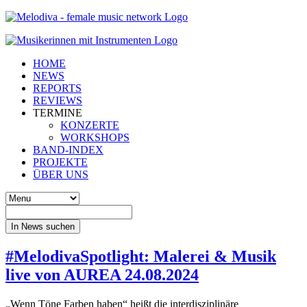
HOME
NEWS
REPORTS
REVIEWS
TERMINE
KONZERTE
WORKSHOPS
BAND-INDEX
PROJEKTE
ÜBER UNS
In News suchen
#MelodivaSpotlight: Malerei & Musik
live von AUREA 24.08.2024
„Wenn Töne Farben haben“ heißt die interdisziplinäre