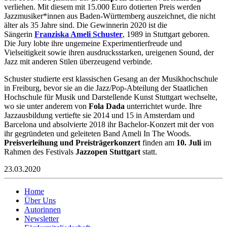
verliehen. Mit diesem mit 15.000 Euro dotierten Preis werden
Jazzmusiker*innen aus Baden-Württemberg auszeichnet, die nicht
älter als 35 Jahre sind. Die Gewinnerin 2020 ist die
Sängerin
Franziska Ameli Schuster
, 1989 in Stuttgart geboren.
Die Jury lobte ihre ungemeine Experimentierfreude und
Vielseitigkeit sowie ihren ausdrucksstarken, ureigenen Sound, der
Jazz mit anderen Stilen überzeugend verbinde.
Schuster studierte erst klassischen Gesang an der Musikhochschule
in Freiburg, bevor sie an die Jazz/Pop-Abteilung der Staatlichen
Hochschule für Musik und Darstellende Kunst Stuttgart wechselte,
wo sie unter anderem von
Fola Dada
unterrichtet wurde. Ihre
Jazzausbildung vertiefte sie 2014 und 15 in Amsterdam und
Barcelona und absolvierte 2018 ihr Bachelor-Konzert mit der von
ihr gegründeten und geleiteten Band Ameli In The Woods.
Preisverleihung und Preisträgerkonzert
finden am
10. Juli
im
Rahmen des Festivals
Jazzopen Stuttgart
statt.
23.03.2020
Home
Über Uns
Autorinnen
Newsletter