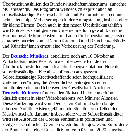
Überbrückungshilfen des Bundeswirtschaftsministeriums, zunächst
bis Jahresende. Das Programm wendet sich explizit auch an
soloselbstständige Kreativschaffende und Kulturunternehmen und
beinhaltet einige Verbesserungen in der Antragstellung insbesondere
für kleine Firmen. Doch auch in den neuen Überbrückungshilfen
wird Soloselbstständigen kein Unternehmerlohn gewährt, der die
Honorarausfälle kompensieren und auch für Lebenshaltungskosten
eingesetzt werden kann. Darum fordern aktuell Branchenverbände
und Künstler*innen erneut eine Verbesserung der Förderung.
Der
Deutsche Musikrat
appellierte noch am 16.Oktober an
Wirtschaftsminister Peter Altmaier, die zweite Runde der
Überbrückungshilfen endlich an die Lebensrealität und Nöte der
soloselbstständigen Kreativschaffenden anzupassen.
Soloselbstständige Kreativschaffende seien hochqualifizierte
Unternehmer*innen, die Wesentliches beitragen zu einer
funktionierenden und lebenswerten Gesellschaft. Auch der
Deutsche Kulturrat
forderte den fiktiven Unternehmerlohn
kürzlich erneut in einer Videokonferenz von Minister Altmeier.
Diese Forderung wird vom Deutschen Kulturrat schon lange
erhoben. Auf die existenzgefährdende Situation von Teilen der
Musikwirtschaft, darunter insbesondere vieler Soloselbstständiger,
wird seit Ausbruch der Corona-Pandemie in politischen und
zivilgesellschaftlichen Gremien wiederholt hingewiesen: So forderte
der Bundesrat in einer Entschließung vom 05. Juni 2020 pauschale