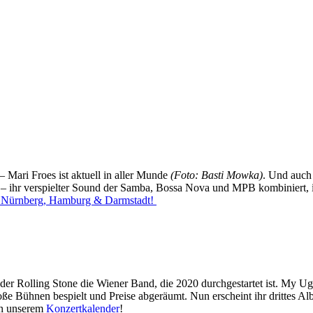
 Mari Froes ist aktuell in aller Munde
(Foto: Basti Mowka)
. Und auch
t – ihr verspielter Sound der Samba, Bossa Nova und MPB kombiniert, i
a, Nürnberg, Hamburg & Darmstadt!
der Rolling Stone die Wiener Band, die 2020 durchgestartet ist. My U
ße Bühnen bespielt und Preise abgeräumt. Nun erscheint ihr drittes 
 in unserem
Konzertkalender
!