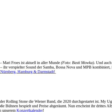
 Mari Froes ist aktuell in aller Munde
(Foto: Basti Mowka)
. Und auch
t – ihr verspielter Sound der Samba, Bossa Nova und MPB kombiniert, i
a, Nürnberg, Hamburg & Darmstadt!
der Rolling Stone die Wiener Band, die 2020 durchgestartet ist. My U
ße Bühnen bespielt und Preise abgeräumt. Nun erscheint ihr drittes 
 in unserem
Konzertkalender
!