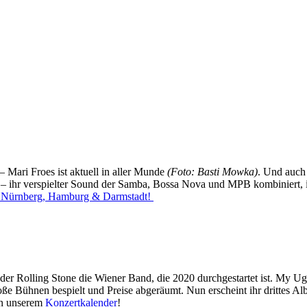
 Mari Froes ist aktuell in aller Munde
(Foto: Basti Mowka)
. Und auch
t – ihr verspielter Sound der Samba, Bossa Nova und MPB kombiniert, i
a, Nürnberg, Hamburg & Darmstadt!
der Rolling Stone die Wiener Band, die 2020 durchgestartet ist. My U
ße Bühnen bespielt und Preise abgeräumt. Nun erscheint ihr drittes 
 in unserem
Konzertkalender
!