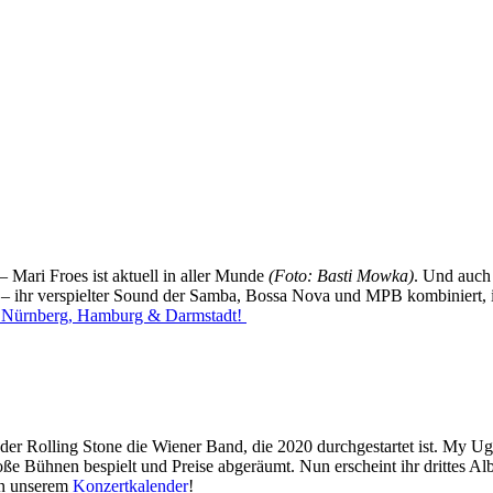
 Mari Froes ist aktuell in aller Munde
(Foto: Basti Mowka)
. Und auch
t – ihr verspielter Sound der Samba, Bossa Nova und MPB kombiniert, i
a, Nürnberg, Hamburg & Darmstadt!
der Rolling Stone die Wiener Band, die 2020 durchgestartet ist. My U
ße Bühnen bespielt und Preise abgeräumt. Nun erscheint ihr drittes 
 in unserem
Konzertkalender
!