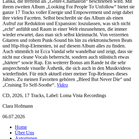
Lanka, die treffend als „Genre-Chamäleon“ beschrieben wird. Mit
ihrem zweiten Album „Looking For People To Unfollow“ bietet sie
ganze 17 Tracks voller Energie und Empowerment und zeigt dabei
ihre vielen Facetten. Selbst beschreibt sie das Album als einen
Aufruf zur Reduktion und Expansion: loszulassen, was sich nicht
„echt“ anfühlt und Raum in einer Welt einzunehmen, die immer
wieder erwartet, dass man sich selbst kleinmacht. Von verzerrten
Gitarren und rohem Punk-Sound bis hin zu elektronischeren Beats
und Hip-Hop-Elementen, ist auf diesem Album alles zu finden.
Auch stimmlich ist Ecca Vandal sehr wandelbar und zeigt, dass sie
nicht nur cleane Vocals beherrscht, sondern auch stilistisch etwas
„härtere“ sowie Rap. Ein weiterer Bonus am Rande ist die sehr
ansprechende visuelle Ästhetik, die sich auch in den Musikvideos
wiederfindet. Für mich aktuell einer meiner Top-Releases dieses
Jahres. Zu meinen Favoriten gehören „Bleed But Never Die“ und
„Cruising To Self-Soothe“.
Video
CD, 2026, 17 Tracks, Label: Loma Vista Recordings
Clara Hofmann
06.07.2026
Home
Über Uns
Autorinnen