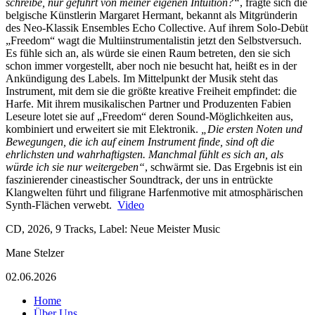
schreibe, nur geführt von meiner eigenen Intuition?“
, fragte sich die
belgische Künstlerin Margaret Hermant, bekannt als Mitgründerin
des Neo-Klassik Ensembles Echo Collective. Auf ihrem Solo-Debüt
„Freedom“ wagt die Multiinstrumentalistin jetzt den Selbstversuch.
Es fühle sich an, als würde sie einen Raum betreten, den sie sich
schon immer vorgestellt, aber noch nie besucht hat, heißt es in der
Ankündigung des Labels. Im Mittelpunkt der Musik steht das
Instrument, mit dem sie die größte kreative Freiheit empfindet: die
Harfe. Mit ihrem musikalischen Partner und Produzenten Fabien
Leseure lotet sie auf „Freedom“ deren Sound-Möglichkeiten aus,
kombiniert und erweitert sie mit Elektronik.
„Die ersten Noten und
Bewegungen, die ich auf einem Instrument finde, sind oft die
ehrlichsten und wahrhaftigsten. Manchmal fühlt es sich an, als
würde ich sie nur weitergeben“
, schwärmt sie. Das Ergebnis ist ein
faszinierender cineastischer Soundtrack, der uns in entrückte
Klangwelten führt und filigrane Harfenmotive mit atmosphärischen
Synth-Flächen verwebt.
Video
CD, 2026, 9 Tracks, Label: Neue Meister Music
Mane Stelzer
02.06.2026
Home
Über Uns