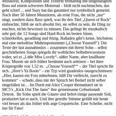
Musikerin, Komponistin und Texterin freihändig mit umgehängtem
Bass auf einem schweren Motorrad – bloß nicht nachmachen, das
geht schief… und Suzy hat das garantiert nur symbolisch gemeint:
Nach über 50 Jahren Musizieren, als erste Frau, die nicht „nur“
singt, sondern dazu Bass spielt, was ihr den Titel „Queen of Rock“
einbrachte, fühlt sie sich absolut frei, sie selbst zu sein, ihr Ding zu
machen, nichts beweisen zu müssen. Das gelingt ihr musikalisch
sehr gut; die 12 Songs sind Hard Rock im besten Sinne,
schnörkellos, geradlinig und fetzig. Balladen gibt’s keine, höchstens
mal eine melodiöse Midtemponummer („Choose Yourself“). Die
Texte der fast ausnahmslos – zusammen mit ihrem Sohn – selbst
geschriebenen Songs spiegeln ihr weibliches Selbstbewusstsein
wider, sei es „Little Miss Lovely“- süßer Name, aber knallharte
Frau. Musste sie sich früher bestimmt auch anhören – bei ihrer
Körpergröße von 1,52 m. „Choose Yourself““ – der Titel spricht für
sich. „Here’s Ya Boots“ – ein Typ wird gnadenlos rausgeschmissen:
„Hier, kannst ein Foto mitnehmen, hilft Dir vielleicht, zurecht zu
kommen“ – schade, dass mir der Spruch bei Bedarf nicht selber
eingefallen ist… Im Duett mit Alice Cooper thematisiert sie in
MC5’s „Kick Out The Jams“ ihre gemeinsame Geburtsstadt
Detroit. Ihr Sohn spielt die Gitarre und liefert einige passende Soli,
produziert hat er auch. Und ihre gereifte Stimme gefällt mir heute
viel besser als das früher teils arge Gequietsche. Eine Scheibe, nicht
nur für Fans!