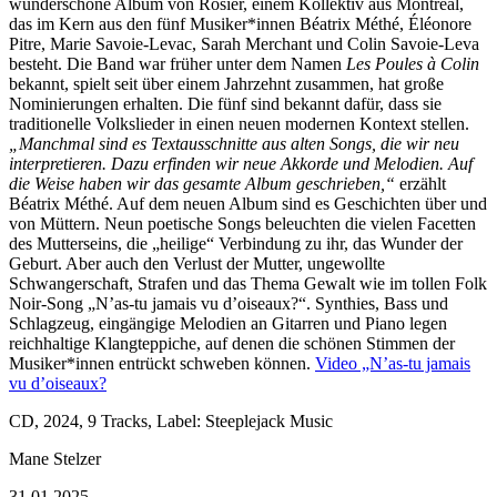
wunderschöne Album von Rosier, einem Kollektiv aus Montreal,
das im Kern aus den fünf Musiker*innen Béatrix Méthé, Éléonore
Pitre, Marie Savoie-Levac, Sarah Merchant und Colin Savoie-Leva
besteht. Die Band war früher unter dem Namen
Les Poules à Colin
bekannt, spielt seit über einem Jahrzehnt zusammen, hat große
Nominierungen erhalten. Die fünf sind bekannt dafür, dass sie
traditionelle Volkslieder in einen neuen modernen Kontext stellen.
„Manchmal sind es Textausschnitte aus alten Songs, die wir neu
interpretieren. Dazu erfinden wir neue Akkorde und Melodien. Auf
die Weise haben wir das gesamte Album geschrieben,“
erzählt
Béatrix Méthé. Auf dem neuen Album sind es Geschichten über und
von Müttern. Neun poetische Songs beleuchten die vielen Facetten
des Mutterseins, die „heilige“ Verbindung zu ihr, das Wunder der
Geburt. Aber auch den Verlust der Mutter, ungewollte
Schwangerschaft, Strafen und das Thema Gewalt wie im tollen Folk
Noir-Song „N’as-tu jamais vu d’oiseaux?“. Synthies, Bass und
Schlagzeug, eingängige Melodien an Gitarren und Piano legen
reichhaltige Klangteppiche, auf denen die schönen Stimmen der
Musiker*innen entrückt schweben können.
Video „N’as-tu jamais
vu d’oiseaux?
CD, 2024, 9 Tracks, Label: Steeplejack Music
Mane Stelzer
31.01.2025