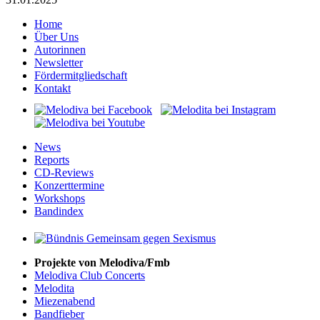
Home
Über Uns
Autorinnen
Newsletter
Fördermitgliedschaft
Kontakt
News
Reports
CD-Reviews
Konzerttermine
Workshops
Bandindex
Projekte von Melodiva/Fmb
Melodiva Club Concerts
Melodita
Miezenabend
Bandfieber