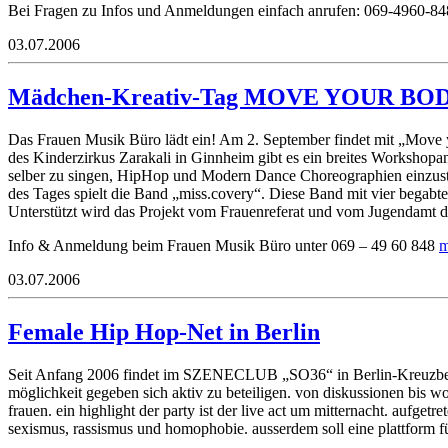
Bei Fragen zu Infos und Anmeldungen einfach anrufen: 069-4960-8
03.07.2006
Mädchen-Kreativ-Tag MOVE YOUR BO
Das Frauen Musik Büro lädt ein! Am 2. September findet mit „Move you
des Kinderzirkus Zarakali in Ginnheim gibt es ein breites Worksho
selber zu singen, HipHop und Modern Dance Choreographien einzustu
des Tages spielt die Band „miss.covery“. Diese Band mit vier bega
Unterstützt wird das Projekt vom Frauenreferat und vom Jugendamt d
Info & Anmeldung beim Frauen Musik Büro unter 069 – 49 60 848
03.07.2006
Female Hip Hop-Net in Berlin
Seit Anfang 2006 findet im SZENECLUB „SO36“ in Berlin-Kreuzberg jed
möglichkeit gegeben sich aktiv zu beteiligen. von diskussionen bis work
frauen. ein highlight der party ist der live act um mitternacht. aufge
sexismus, rassismus und homophobie. ausserdem soll eine plattform 