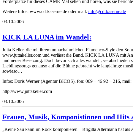
Förderplätze für dieses CAMP. Mal sehen und hören, was sie berich
Weitere Infos: www.cd-kaserne.de oder mail:
fni
-dc@o
resak
ed.en
03.10.2006
KICK LA LUNA im Wandel:
Jutta Keller, die mit ihrem unnachahmlichen Flamenco-Style den Soun
www.juttakeller.com und verlässt die Band. KICK LA LUNA mit Anne 
und neuer Besetzung. Doch bevor sich alles wandelt, verabschieden
Lieblingssongs genauso auf die Bühne gebracht wie langjährige musik
sowieso…
Infos: Doris Werner (Agentur BICOS), fon: 069 – 46 92 – 216, mail:
http://www.juttakeller.com
03.10.2006
Frauen, Musik, Komponistinnen und Hits 
„Keine Sau kann im Rock komponieren – Brigitta Altermann hat als Ar