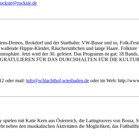
cor
@eisk
skcor
ed.ei
dens-Demos, Brokdorf und der Startbahn: VW-Busse und so, Folk-Festiv
 wallende Hippie-Kleider, Räucherstäbchen und lange Haare. Folklore 
Atmosphäre. Jetzt wird der 30. gefeiert. Das Programm ist gut: 18 Ban
ndchen. WIR GRATULIEREN FÜR DAS DURCHHALTEN FÜR DIE K
12 oder mail:
ofni
lhcs@
hthca
iw-fo
dabse
ed.ne
oder im Web: http://www
ry spielen mit Katie Kern aus Österreich, die Latingrooves von Bossa,
t neben den musikalischen Aktivitäten die Möglichkeit, das Fußballfi