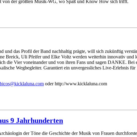
tet von der größten Musik-WG, wo Spaß und Know How sich trifft.
d und das Profil der Band nachhaltig prägte, will sich zukünftig ver
Breick, Uli Pfeifer und Elke Voltz werden weiterhin innovativ und 
 sich die Vier voneinander und von ihren Fans und sagen DANKE. Bei
alische Wegbegleiter. Garantiert ein unvergessliches Live-Erlebnis fü
socib
kcik@
nulal
moc.a
oder http://www.kicklaluna.com
aus 9 Jahrhunderten
chäologin der Töne die Geschichte der Musik von Frauen durchforstet.