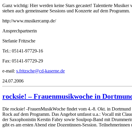
Ganz wichtig: Hier werden keine Stars gecastet! Talentierte Musike
stehen auch gemeinsame Sessions und Konzerte auf dem Programm.
http://www.musikercamp.de/
Ansprechpartnerin
Stefanie Fritzsche
Tel.: 05141-97729-16
Fax: 05141-97729-29
e-mail:
irf.s
hcszt
-dc@e
resak
ed.en
24.07.2006
rocksie! – Frauenmusikwoche in Dortmun
Die rocksie! -FrauenMusikWoche findet vom 4.-8. Okt. in Dortmund st
Rock auf dem Programm. Das Angebot umfasst u.a.: VocalI mit Claud
der Saxophonistin Kerstin Fabry sowie Soulpop-Band mit Drummerin
gibt es am ersten Abend eine Dozentinnen-Session. Teilnehmerinnen 