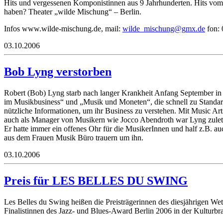
Hits und vergessenen Komponistinnen aus 9 Jahrhunderten. Hits v
haben? Theater „wilde Mischung“ – Berlin.
Infos www.wilde-mischung.de, mail:
w
_edli
hcsim
g@gnu
ed.xm
fon: 
03.10.2006
Bob Lyng verstorben
Robert (Bob) Lyng starb nach langer Krankheit Anfang September in 
im Musikbusiness“ und „Musik und Moneten“, die schnell zu Standard
nützliche Informationen, um ihr Business zu verstehen. Mit Music Art
auch als Manager von Musikern wie Jocco Abendroth war Lyng zuletzt
Er hatte immer ein offenes Ohr für die MusikerInnen und half z.B. a
aus dem Frauen Musik Büro trauern um ihn.
03.10.2006
Preis für LES BELLES DU SWING
Les Belles du Swing heißen die Preisträgerinnen des diesjährigen Wett
Finalistinnen des Jazz- und Blues-Award Berlin 2006 in der Kulturb