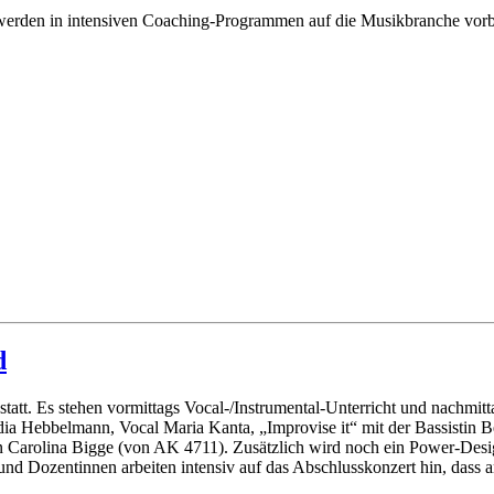
r werden in intensiven Coaching-Programmen auf die Musikbranche vorbe
d
att. Es stehen vormittags Vocal-/Instrumental-Unterricht und nachmitt
ia Hebbelmann, Vocal Maria Kanta, „Improvise it“ mit der Bassistin
 Carolina Bigge (von AK 4711). Zusätzlich wird noch ein Power-Desi
und Dozentinnen arbeiten intensiv auf das Abschlusskonzert hin, dass