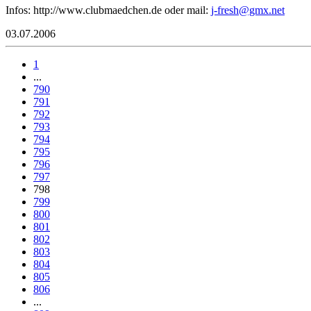
Infos: http://www.clubmaedchen.de oder mail:
erf-j
mg@hs
ten.x
03.07.2006
1
...
790
791
792
793
794
795
796
797
798
799
800
801
802
803
804
805
806
...