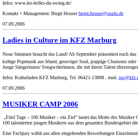
Infos: www.les-belles-du-swing.de/
Kontakt + Management: Birgit Heuser
ib
.tigr
esueh
ans@r
ed.uf
07.09.2006
Ladies in Culture im KFZ Marburg
Neue Stimmen braucht das Land! Ab September präsentiert euch das K
kultige Popmusik aus Irland, grooviger Soul, poppige Chansons oder c
Junge Sängerinnen/ Songwriterinnen, die mit ihrem Talent überzeugen
Infos: Kulturladen KFZ Marburg, Tel. 06421-13898 , mail.
wn
-zfk@
07.09.2006
MUSIKER CAMP 2006
„Fünf Tage – 100 Musiker – ein Ziel“ lautet das Motto des Musiker 
100 talentierten jungen Musikern aus dem gesamten Bundesgebiet d
Eine Fachjury wählt aus allen eingehenden Bewerbungen Einzelmusi