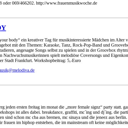
48 oder 069/466202. http://www.frauenmusikwoche.de
DY
r body“ ein kreativer Tag für musikinteressierte Mädchen im Alter von
pangebot mit den Themen: Karaoke, Tanz, Rock-Pop-Band und Groovebo
dieren, angesagte Songs selbst zu spielen und in der Groovbox rhyt
bten Nachwuchsmusikerinnen spielt melodiöse Coversongs und Eigenkom
er Stadt Frankfurt. Workshopbeitrag: 5,-Euro
um
m@kis
idole
ed.av
en ersten freitag im monat die „more female signz“ party statt. ganz 
shops ist alles dabei. breakdance, graffiti, mc´ing und dj´ing. die part
treten sind schon mc cba aus bremen, mc sinaya und die jeneez aus berlin.
für frauen im hiphop entstehen, die im mainstream oft keine möglich