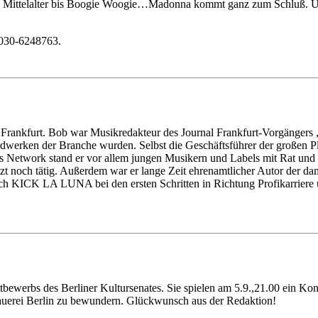
om Mittelalter bis Boogie Woogie…Madonna kommt ganz zum Schluß. 
030-6248763.
Frankfurt. Bob war Musikredakteur des Journal Frankfurt-Vorgängers „
werken der Branche wurden. Selbst die Geschäftsführer der großen Pl
s Network stand er vor allem jungen Musikern und Labels mit Rat und Ta
 noch tätig. Außerdem war er lange Zeit ehrenamtlicher Autor der da
uch KICK LA LUNA bei den ersten Schritten in Richtung Profikarriere 
bewerbs des Berliner Kultursenates. Sie spielen am 5.9.,21.00 ein Konz
rauerei Berlin zu bewundern. Glückwunsch aus der Redaktion!