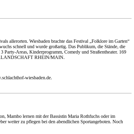
als allerorten. Wiesbaden brachte das Festival „Folklore im Garten“
wuchs schnell und wurde großartig. Das Publikum, die Stände, die
ds, 3 Party-Areas, Kinderprogramm, Comedy und Straßentheater. 169
ULTURLANDSCHAFT RHEIN/MAIN.
.schlachthof-wiesbaden.de.
 Son, Mambo lernen mit der Bassistin Maria Rothfuchs oder im
eber weiter zu pflegen bei den abendlichen Sportangeboten. Noch