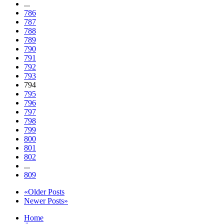
...
786
787
788
789
790
791
792
793
794
795
796
797
798
799
800
801
802
...
809
«Older Posts
Newer Posts»
Home