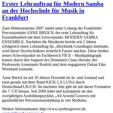
Erster Lehrauftrag für Modern Samba
an der Hochschule für Musik in
Frankfurt
Zum Wintersemester 2007 startet unter Leitung der Frankfurter
Percussionistin ANNE BREICK der erste Lehrauftrag für
Ensemblearbeit mit dem Schwerpunkt: MODERN SAMBA
ENSEMBLE. Nachdem die Musikerin bereits seit 2 Jahren
erfolgreich einen Lehrauftrag für „Rhythmik Grundlagen innehatte,
wird dieser Hochschulkurs sicherlich Furore machen. Diese beiden
neuen Schwerpunkte im Fachbereich FB II – Musikpädagogik
kamen durch den Support des Drummers Claus Hessler, der
Professorin Annemarie Roelofs und dem engagierten Dekan Eike
Wernhard zustande.
Anne Breick ist seit 20 Jahren Dozentin im In- und Ausland und
tourt gerade mit ihrer Band KICK LA LUNA durch
Deutschland/UK/CH. Im nächsten Jahr gibt sie mit dieser Formation
die 7. CD heraus. Seit 2006 leitet und konzipierte sie den
zweijährigen Ausbildungszyklus „All Around Grooves mit
ganzheitlicher Percussionausbildung in vier Modulen.
Weitere Informationen: http://www.ayebeegroove.de,