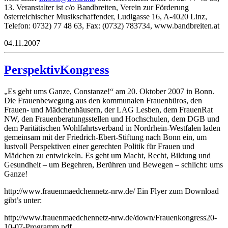
13. Veranstalter ist c/o Bandbreiten, Verein zur Förderung
österreichischer Musikschaffender, Ludlgasse 16, A-4020 Linz,
Telefon: 0732) 77 48 63, Fax: (0732) 783734, www.bandbreiten.at
04.11.2007
PerspektivKongress
„Es geht ums Ganze, Constanze!“ am 20. Oktober 2007 in Bonn.
Die Frauenbewegung aus den kommunalen Frauenbüros, den
Frauen- und Mädchenhäusern, der LAG Lesben, dem FrauenRat
NW, den Frauenberatungsstellen und Hochschulen, dem DGB und
dem Paritätischen Wohlfahrtsverband in Nordrhein-Westfalen laden
gemeinsam mit der Friedrich-Ebert-Stiftung nach Bonn ein, um
lustvoll Perspektiven einer gerechten Politik für Frauen und
Mädchen zu entwickeln. Es geht um Macht, Recht, Bildung und
Gesundheit – um Begehren, Berühren und Bewegen – schlicht: ums
Ganze!
http://www.frauenmaedchennetz-nrw.de/ Ein Flyer zum Download
gibt’s unter:
http://www.frauenmaedchennetz-nrw.de/down/Frauenkongress20-
10-07-Programm.pdf