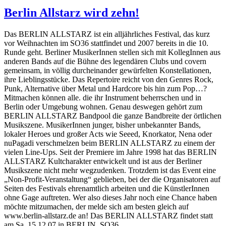
Berlin Allstarz wird zehn!
Das BERLIN ALLSTARZ ist ein alljährliches Festival, das kurz
vor Weihnachten im SO36 stattfindet und 2007 bereits in die 10.
Runde geht. Berliner MusikerInnen stellen sich mit KollegInnen aus
anderen Bands auf die Bühne des legendären Clubs und covern
gemeinsam, in völlig durcheinander gewürfelten Konstellationen,
ihre Lieblingsstücke. Das Repertoire reicht von den Genres Rock,
Punk, Alternative über Metal und Hardcore bis hin zum Pop…?
Mitmachen können alle. die ihr Instrument beherrschen und in
Berlin oder Umgebung wohnen. Genau deswegen gehört zum
BERLIN ALLSTARZ Bandpool die ganze Bandbreite der örtlichen
Musikszene. MusikerInnen junger, bisher unbekannter Bands,
lokaler Heroes und großer Acts wie Seeed, Knorkator, Nena oder
nuPagadi verschmelzen beim BERLIN ALLSTARZ zu einem der
vielen Line-Ups. Seit der Premiere im Jahre 1998 hat das BERLIN
ALLSTARZ Kultcharakter entwickelt und ist aus der Berliner
Musikszene nicht mehr wegzudenken. Trotzdem ist das Event eine
„Non-Profit-Veranstaltung“ geblieben, bei der die Organisatoren auf
Seiten des Festivals ehrenamtlich arbeiten und die KünstlerInnen
ohne Gage auftreten. Wer also dieses Jahr noch eine Chance haben
möchte mitzumachen, der melde sich am besten gleich auf
www.berlin-allstarz.de an! Das BERLIN ALLSTARZ findet statt
am Sa. 15.12.07 in BERLIN, SO36.