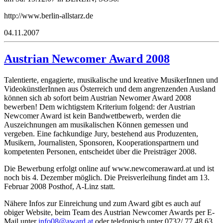
http://www.berlin-allstarz.de
04.11.2007
Austrian Newcomer Award 2008
Talentierte, engagierte, musikalische und kreative MusikerInnen und
VideokünstlerInnen aus Österreich und dem angrenzenden Ausland
können sich ab sofort beim Austrian Newomer Award 2008
bewerben! Dem wichtigstem Kriterium folgend: der Austrian
Newcomer Award ist kein Bandwettbewerb, werden die
Auszeichnungen am musikalischen Können gemessen und
vergeben. Eine fachkundige Jury, bestehend aus Produzenten,
Musikern, Journalisten, Sponsoren, Kooperationspartnern und
kompetenten Personen, entscheidet über die Preisträger 2008.
Die Bewerbung erfolgt online auf www.newcomeraward.at und ist
noch bis 4. Dezember möglich. Die Preisverleihung findet am 13.
Februar 2008 Posthof, A-Linz statt.
Nähere Infos zur Einreichung und zum Award gibt es auch auf
obiger Website, beim Team des Austrian Newcomer Awards per E-
Mail unter
0ofni
awa@8
ta.dr
oder telefonisch unter 0732/ 77 48 63,