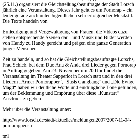
(25.11.) organisiert die Gleichstellungsbeauftragte der Stadt Lorsch
jährlich eine Veranstaltung. Dieses Jahr geht es um Pornorap – ein
leider gerade auch unter Jugendlichen sehr erfolgreicher Musikstil.
Die Texte handeln von
Erniedrigung und Vergewaltigung von Frauen, die Videos dazu
stellen entsprechende Szenen dar – und Musik und Bilder werden
von Handy zu Handy gereicht und prägen eine ganze Generation
junger Menschen.
Zeit zu handeln, und so hat die Gleichstellungsbeauftragte Lorschs,
Frau Schieb, bei dem Duo Ana & Anda drei Lieder gegen Pornorap
in Auftrag gegeben. Am 23. November um 20 Uhr findet die
Veranstaltung im Theater Sapperlot in Lorsch statt und in den drei
Liedern „Armer Pornorapper“, „Susis Gangbang“ und „Die Ewige
Magd“ haben wir deutliche Worte und eindringliche Töne gefunden,
um der Beklemmung und Empörung über diese „Kunstart“
Ausdruck zu geben.
Mehr über die Veranstaltung unter:
http://www.lorsch.de/stadt/aktuelles/meldungen2007/2007-11-04-
pornorapper.sh
tml