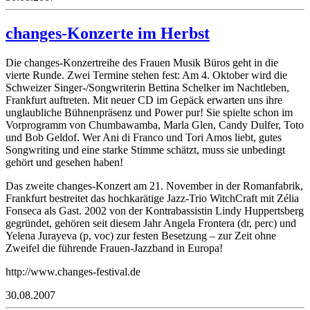
changes-Konzerte im Herbst
Die changes-Konzertreihe des Frauen Musik Büros geht in die
vierte Runde. Zwei Termine stehen fest: Am 4. Oktober wird die
Schweizer Singer-/Songwriterin Bettina Schelker im Nachtleben,
Frankfurt auftreten. Mit neuer CD im Gepäck erwarten uns ihre
unglaubliche Bühnenpräsenz und Power pur! Sie spielte schon im
Vorprogramm von Chumbawamba, Marla Glen, Candy Dulfer, Toto
und Bob Geldof. Wer Ani di Franco und Tori Amos liebt, gutes
Songwriting und eine starke Stimme schätzt, muss sie unbedingt
gehört und gesehen haben!
Das zweite changes-Konzert am 21. November in der Romanfabrik,
Frankfurt bestreitet das hochkarätige Jazz-Trio WitchCraft mit Zélia
Fonseca als Gast. 2002 von der Kontrabassistin Lindy Huppertsberg
gegründet, gehören seit diesem Jahr Angela Frontera (dr, perc) und
Yelena Jurayeva (p, voc) zur festen Besetzung – zur Zeit ohne
Zweifel die führende Frauen-Jazzband in Europa!
http://www.changes-festival.de
30.08.2007