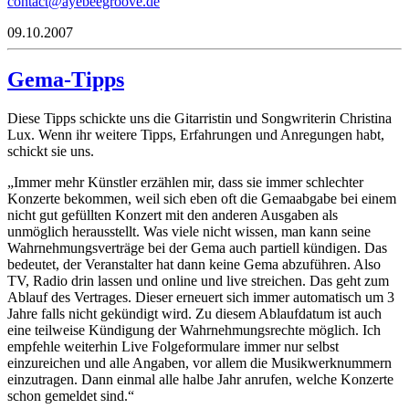
noc
@tcat
ebeya
oorge
ed.ev
09.10.2007
Gema-Tipps
Diese Tipps schickte uns die Gitarristin und Songwriterin Christina
Lux. Wenn ihr weitere Tipps, Erfahrungen und Anregungen habt,
schickt sie uns.
„Immer mehr Künstler erzählen mir, dass sie immer schlechter
Konzerte bekommen, weil sich eben oft die Gemaabgabe bei einem
nicht gut gefüllten Konzert mit den anderen Ausgaben als
unmöglich herausstellt. Was viele nicht wissen, man kann seine
Wahrnehmungsverträge bei der Gema auch partiell kündigen. Das
bedeutet, der Veranstalter hat dann keine Gema abzuführen. Also
TV, Radio drin lassen und online und live streichen. Das geht zum
Ablauf des Vertrages. Dieser erneuert sich immer automatisch um 3
Jahre falls nicht gekündigt wird. Zu diesem Ablaufdatum ist auch
eine teilweise Kündigung der Wahrnehmungsrechte möglich. Ich
empfehle weiterhin Live Folgeformulare immer nur selbst
einzureichen und alle Angaben, vor allem die Musikwerknummern
einzutragen. Dann einmal alle halbe Jahr anrufen, welche Konzerte
schon gemeldet sind.“