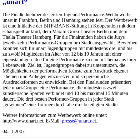
„unart“
Die Finalteilnehmer des ersten Jugend-Performance-Wettbewerbs
unart in Frankfurt, Berlin und Hamburg stehen fest. Der Wettbewerb
ist eine Initiative der BHF-BANK-Stiftung in Kooperation mit dem
schauspielfrankfurt, dem Maxim Gorki Theater Berlin und dem
Thalia Theater Hamburg. Für die Finalrunden haben die Jurys
jeweils zehn Performance-Gruppen pro Stadt ausgewählt. Bewerben
konnten sich für unart Jugendgruppen mit mindestens drei und bis
zu zwölf Mitgliedern im Alter von 12 bis 19 Jahren mit einer
eigenständigen Idee für eine Performance zu einem Thema aus ihrer
Lebenswelt. Ziel ist, Jugendgruppen dabei zu unterstützen, die
Möglichkeiten der performativen Künste zum Ausdruck eigener
Themen und Anliegen einzusetzen und so persönliche
Ausdrucksformen zu entwickeln. Bei den Finalrunden präsentiert
jede unart-Gruppe eine Performance, die mindestens zwei
künstlerische Sparten verbindet und 10 bis maximal 15 Minuten
dauert. Die drei besten Performer-Gruppen in jeder Stadt
„gewinnen“ eine Tournee durch alle drei beteiligten Städte.
Weitere Informationen zum Wettbewerb online unter:
http://www.unart.net, E-Mail:
p
esser
ranu@
ten.t
.
04.11.2007