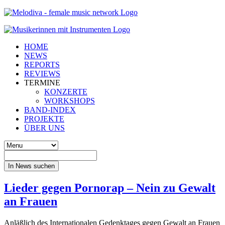
HOME
NEWS
REPORTS
REVIEWS
TERMINE
KONZERTE
WORKSHOPS
BAND-INDEX
PROJEKTE
ÜBER UNS
In News suchen
Lieder gegen Pornorap – Nein zu Gewalt
an Frauen
Anläßlich des Internationalen Gedenktages gegen Gewalt an Frauen