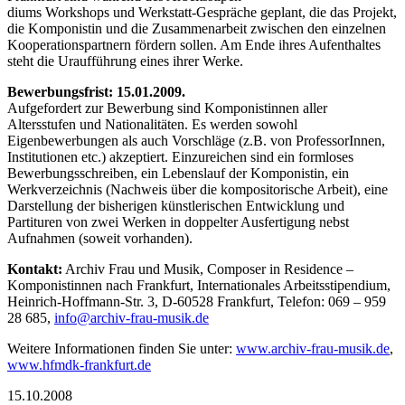
diums Workshops und Werkstatt-Gespräche geplant, die das Projekt,
die Komponistin und die Zusammenarbeit zwischen den einzelnen
Kooperationspartnern fördern sollen. Am Ende ihres Aufenthaltes
steht die Uraufführung eines ihrer Werke.
Bewerbungsfrist: 15.01.2009.
Aufgefordert zur Bewerbung sind Komponistinnen aller
Altersstufen und Nationalitäten. Es werden sowohl
Eigenbewerbungen als auch Vorschläge (z.B. von ProfessorInnen,
Institutionen etc.) akzeptiert. Einzureichen sind ein formloses
Bewerbungsschreiben, ein Lebenslauf der Komponistin, ein
Werkverzeichnis (Nachweis über die kompositorische Arbeit), eine
Darstellung der bisherigen künstlerischen Entwicklung und
Partituren von zwei Werken in doppelter Ausfertigung nebst
Aufnahmen (soweit vorhanden).
Kontakt:
Archiv Frau und Musik, Composer in Residence –
Komponistinnen nach Frankfurt, Internationales Arbeitsstipendium,
Heinrich-Hoffmann-Str. 3, D-60528 Frankfurt, Telefon: 069 – 959
28 685,
@ofni
ihcra
arf-v
sum-u
ed.ki
Weitere Informationen finden Sie unter:
www.archiv-frau-musik.de
,
www.hfmdk-frankfurt.de
15.10.2008