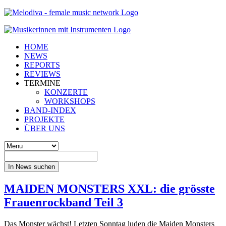
HOME
NEWS
REPORTS
REVIEWS
TERMINE
KONZERTE
WORKSHOPS
BAND-INDEX
PROJEKTE
ÜBER UNS
In News suchen
MAIDEN MONSTERS XXL: die grösste
Frauenrockband Teil 3
Das Monster wächst! Letzten Sonntag luden die Maiden Monsters