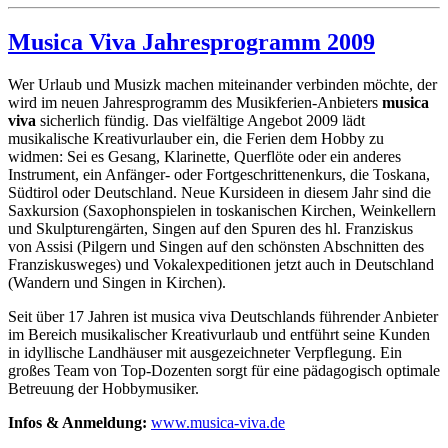
Musica Viva Jahresprogramm 2009
Wer Urlaub und Musizk machen miteinander verbinden möchte, der
wird im neuen Jahresprogramm des Musikferien-Anbieters
musica
viva
sicherlich fündig. Das vielfältige Angebot 2009 lädt
musikalische Kreativurlauber ein, die Ferien dem Hobby zu
widmen: Sei es Gesang, Klarinette, Querflöte oder ein anderes
Instrument, ein Anfänger- oder Fortgeschrittenenkurs, die Toskana,
Südtirol oder Deutschland. Neue Kursideen in diesem Jahr sind die
Saxkursion (Saxophonspielen in toskanischen Kirchen, Weinkellern
und Skulpturengärten, Singen auf den Spuren des hl. Franziskus
von Assisi (Pilgern und Singen auf den schönsten Abschnitten des
Franziskusweges) und Vokalexpeditionen jetzt auch in Deutschland
(Wandern und Singen in Kirchen).
Seit über 17 Jahren ist musica viva Deutschlands führender Anbieter
im Bereich musikalischer Kreativurlaub und entführt seine Kunden
in idyllische Landhäuser mit ausgezeichneter Verpflegung. Ein
großes Team von Top-Dozenten sorgt für eine pädagogisch optimale
Betreuung der Hobbymusiker.
Infos & Anmeldung:
www.musica-viva.de