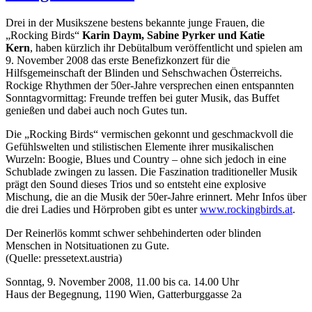
Drei in der Musikszene bestens bekannte junge Frauen, die
„Rocking Birds“
Karin Daym, Sabine Pyrker und Katie
Kern
, haben kürzlich ihr Debütalbum veröffentlicht und spielen am
9. November 2008 das erste Benefizkonzert für die
Hilfsgemeinschaft der Blinden und Sehschwachen Österreichs.
Rockige Rhythmen der 50er-Jahre versprechen einen entspannten
Sonntagvormittag: Freunde treffen bei guter Musik, das Buffet
genießen und dabei auch noch Gutes tun.
Die „Rocking Birds“ vermischen gekonnt und geschmackvoll die
Gefühlswelten und stilistischen Elemente ihrer musikalischen
Wurzeln: Boogie, Blues und Country – ohne sich jedoch in eine
Schublade zwingen zu lassen. Die Faszination traditioneller Musik
prägt den Sound dieses Trios und so entsteht eine explosive
Mischung, die an die Musik der 50er-Jahre erinnert. Mehr Infos über
die drei Ladies und Hörproben gibt es unter
www.rockingbirds.at
.
Der Reinerlös kommt schwer sehbehinderten oder blinden
Menschen in Notsituationen zu Gute.
(Quelle: pressetext.austria)
Sonntag, 9. November 2008, 11.00 bis ca. 14.00 Uhr
Haus der Begegnung, 1190 Wien, Gatterburggasse 2a