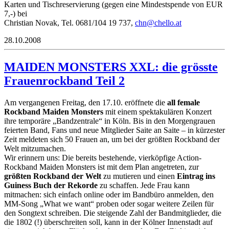
Karten und Tischreservierung (gegen eine Mindestspende von EUR
7,-) bei
Christian Novak, Tel. 0681/104 19 737,
nhc
lehc@
ta.ol
28.10.2008
MAIDEN MONSTERS XXL: die grösste
Frauenrockband Teil 2
Am vergangenen Freitag, den 17.10. eröffnete die
all female
Rockband Maiden Monsters
mit einem spektakulären Konzert
ihre temporäre „Bandzentrale“ in Köln. Bis in den Morgengrauen
feierten Band, Fans und neue Mitglieder Saite an Saite – in kürzester
Zeit meldeten sich 50 Frauen an, um bei der größten Rockband der
Welt mitzumachen.
Wir erinnern uns: Die bereits bestehende, vierköpfige Action-
Rockband Maiden Monsters ist mit dem Plan angetreten, zur
größten Rockband der Welt
zu mutieren und einen
Eintrag ins
Guiness Buch der Rekorde
zu schaffen. Jede Frau kann
mitmachen: sich einfach online oder im Bandbüro anmelden, den
MM-Song „What we want“ proben oder sogar weitere Zeilen für
den Songtext schreiben. Die steigende Zahl der Bandmitglieder, die
die 1802 (!) überschreiten soll, kann in der Kölner Innenstadt auf