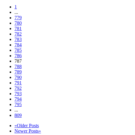
1
...
779
780
781
782
783
784
785
786
787
788
789
790
791
792
793
794
795
...
809
«Older Posts
Newer Posts»