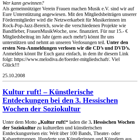
Wer kann gewinnen?
Als gemeinnütziger Verein Frauen machen Musik e.V. sind wir auf
Eure Unterstützung angewiesen. Mit den Mitgliedsbeiträgen unserer
Fördermitglieder wird die Netzwerkarbeit für Musikerinnen im
Rock-Pop-Jazz-Bereich, sowie die verschiedenen Projekte wie
Bandfieber, FrauenMusikWoche, usw. finanziert. Für nur 15.- €
Mitgliedsbeitrag im Jahr (gern auch mehr!) könnt Ihr uns
unterstützen und nehmt an unseren Verlosungen teil.
Unter den
ersten Neu-Anmeldungen verlosen wir die CD’s und DVD’s.
Anmelden könnt Ihr Euch ganz einfach, in dem ihr diesem Link
folgt: https://www.melodiva.de/foerder-mitgliedschaft/. Viel
Glück!!!
25.10.2008
Kultur ruft! – Künstlerische
Entdeckungen bei den 3. Hessischen
Wochen der Soziokultur
Unter dem Motto
„Kultur ruft!“
laden die 3
. Hessischen Wochen
der Soziokultur
zu kulturellen und künstlerischen
Entdeckungsreisen ein: Weit über 100 Bands, Theater- oder
Kabarettgruppen, Hunderte von Künstlerinnen und Künstlern aus