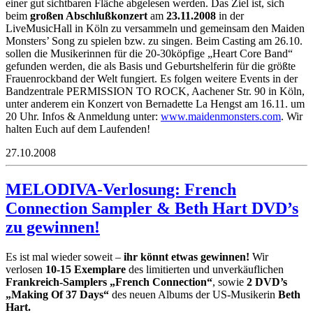
einer gut sichtbaren Fläche abgelesen werden. Das Ziel ist, sich
beim
großen Abschlußkonzert
am
23.11.2008
in der
LiveMusicHall in Köln zu versammeln und gemeinsam den Maiden
Monsters’ Song zu spielen bzw. zu singen. Beim Casting am 26.10.
sollen die Musikerinnen für die 20-30köpfige „Heart Core Band“
gefunden werden, die als Basis und Geburtshelferin für die größte
Frauenrockband der Welt fungiert. Es folgen weitere Events in der
Bandzentrale PERMISSION TO ROCK, Aachener Str. 90 in Köln,
unter anderem ein Konzert von Bernadette La Hengst am 16.11. um
20 Uhr. Infos & Anmeldung unter:
www.maidenmonsters.com
. Wir
halten Euch auf dem Laufenden!
27.10.2008
MELODIVA-Verlosung: French
Connection Sampler & Beth Hart DVD’s
zu gewinnen!
Es ist mal wieder soweit –
ihr könnt etwas gewinnen!
Wir
verlosen
10-15 Exemplare
des limitierten und unverkäuflichen
Frankreich-Samplers „French Connection“
, sowie
2 DVD’s
„Making Of 37 Days“
des neuen Albums der US-Musikerin
Beth
Hart.