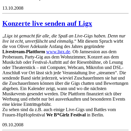
13.10.2008
Konzerte live senden auf Ligx
„
Ligx ist gemacht für alle, die Spaß an Live-Gigs haben. Denn nur
live ist echt, unverfälscht und einmalig
.“ Mit diesem Spruch wirbt
die von Oliver Adekunle Anfang des Jahres gegründete
Livestream-Plattform
www.ligx.de
. Ob Jamsession aus dem
Proberaum, Party-Gig aus dem Wohnzimmer, Konzert aus dem
Musikclub oder Festival-Auftritt auf der Riesenbühne, ob Lesung
oder Theaterstück – mit Computer, Webcam, Mikrofon und DSL-
Anschluß vor Ort lässt sich jede Veranstaltung live „streamen“. Die
sendende Band sieht jederzeit, wieviel ZuschauerInnen sie hat und
die ZuschauerInnen können über die Gigs chatten und Bewertungen
abgeben. Ein Kalender zeigt, wann und wo die nächsten
Musikevents gesendet werden. Die Plattform finanziert sich über
Werbung und erhebt nur bei ausverkauften und besonderen Events
eine kleine Eintrittsgebühr.
Zu sehen sind da z.B. auch einige Live-Gigs und Battles vom
Frauen-HipHopfestival
We B*Girlz Festival
in Berlin.
09.10.2008