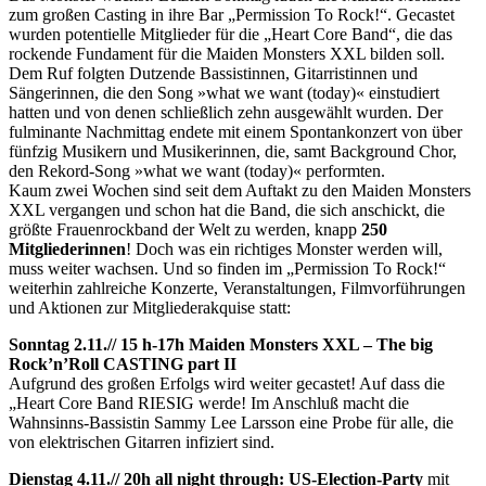
zum großen Casting in ihre Bar „Permission To Rock!“. Gecastet
wurden potentielle Mitglieder für die „Heart Core Band“, die das
rockende Fundament für die Maiden Monsters XXL bilden soll.
Dem Ruf folgten Dutzende Bassistinnen, Gitarristinnen und
Sängerinnen, die den Song »what we want (today)« einstudiert
hatten und von denen schließlich zehn ausgewählt wurden. Der
fulminante Nachmittag endete mit einem Spontankonzert von über
fünfzig Musikern und Musikerinnen, die, samt Background Chor,
den Rekord-Song »what we want (today)« performten.
Kaum zwei Wochen sind seit dem Auftakt zu den Maiden Monsters
XXL vergangen und schon hat die Band, die sich anschickt, die
größte Frauenrockband der Welt zu werden, knapp
250
Mitgliederinnen
! Doch was ein richtiges Monster werden will,
muss weiter wachsen. Und so finden im „Permission To Rock!“
weiterhin zahlreiche Konzerte, Veranstaltungen, Filmvorführungen
und Aktionen zur Mitgliederakquise statt:
Sonntag 2.11.// 15 h-17h
Maiden Monsters XXL – The big
Rock’n’Roll CASTING part II
Aufgrund des großen Erfolgs wird weiter gecastet! Auf dass die
„Heart Core Band RIESIG werde! Im Anschluß macht die
Wahnsinns-Bassistin Sammy Lee Larsson eine Probe für alle, die
von elektrischen Gitarren infiziert sind.
Dienstag 4.11.// 20h
all night through: US-Election-Party
mit