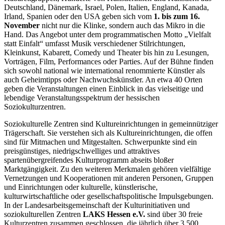
Deutschland, Dänemark, Israel, Polen, Italien, England, Kanada,
Irland, Spanien oder den USA geben sich vom
1. bis zum 16.
November
nicht nur die Klinke, sondern auch das Mikro in die
Hand. Das Angebot unter dem programmatischen Motto „Vielfalt
statt Einfalt“ umfasst Musik verschiedener Stilrichtungen,
Kleinkunst, Kabarett, Comedy und Theater bis hin zu Lesungen,
Vorträgen, Film, Performances oder Parties. Auf der Bühne finden
sich sowohl national wie international renommierte Künstler als
auch Geheimtipps oder Nachwuchskünstler. An etwa 40 Orten
geben die Veranstaltungen einen Einblick in das vielseitige und
lebendige Veranstaltungsspektrum der hessischen
Soziokulturzentren.
Soziokulturelle Zentren sind Kultureinrichtungen in gemeinnütziger
Trägerschaft. Sie verstehen sich als Kultureinrichtungen, die offen
sind für Mitmachen und Mitgestalten. Schwerpunkte sind ein
preisgünstiges, niedrigschwelliges und attraktives
spartenübergreifendes Kulturprogramm abseits bloßer
Marktgängigkeit. Zu den weiteren Merkmalen gehören vielfältige
Vernetzungen und Kooperationen mit anderen Personen, Gruppen
und Einrichtungen oder kulturelle, künstlerische,
kulturwirtschaftliche oder gesellschaftspolitische Impulsgebungen.
In der Landesarbeitsgemeinschaft der Kulturinitiativen und
soziokulturellen Zentren
LAKS Hessen e.V.
sind über 30 freie
Kulturzentren zusammen geschlossen, die jährlich über 3.500