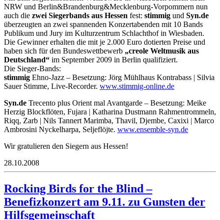
NRW und Berlin&Brandenburg&Mecklenburg-Vorpommern nun
auch die
zwei Siegerbands aus Hessen
fest:
stimmig
und
Syn.de
überzeugten an zwei spannenden Konzertabenden mit 10 Bands
Publikum und Jury im Kulturzentrum Schlachthof in Wiesbaden.
Die Gewinner erhalten die mit je 2.000 Euro dotierten Preise und
haben sich für den Bundeswettbewerb
„creole Weltmusik aus
Deutschland“
im September 2009 in Berlin qualifiziert.
Die Sieger-Bands:
stimmig
Ehno-Jazz – Besetzung: Jörg Mühlhaus Kontrabass | Silvia
Sauer Stimme, Live-Recorder.
www.stimmig-online.de
Syn.de
Trecento plus Orient mal Avantgarde – Besetzung: Meike
Herzig Blockflöten, Fujara | Katharina Dustmann Rahmentrommeln,
Riqq, Zarb | Nils Tannert Marimba, Thavil, Djembe, Caxixi | Marco
Ambrosini Nyckelharpa, Seljeflöjte.
www.ensemble-syn.de
Wir gratulieren den Siegern aus Hessen!
28.10.2008
Rocking Birds for the Blind –
Benefizkonzert am 9.11. zu Gunsten der
Hilfsgemeinschaft