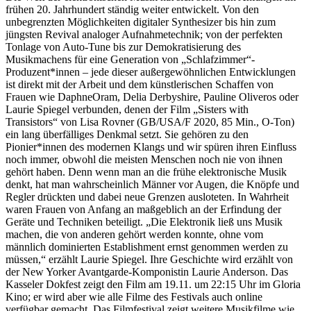
frühen 20. Jahrhundert ständig weiter entwickelt. Von den
unbegrenzten Möglichkeiten digitaler Synthesizer bis hin zum
jüngsten Revival analoger Aufnahmetechnik; von der perfekten
Tonlage von Auto-Tune bis zur Demokratisierung des
Musikmachens für eine Generation von „Schlafzimmer“-
Produzent*innen – jede dieser außergewöhnlichen Entwicklungen
ist direkt mit der Arbeit und dem künstlerischen Schaffen von
Frauen wie DaphneOram, Delia Derbyshire, Pauline Oliveros oder
Laurie Spiegel verbunden, denen der
Film „Sisters with
Transistors“
von Lisa Rovner (GB/USA/F 2020, 85 Min., O-Ton)
ein lang überfälliges Denkmal setzt. Sie gehören zu den
Pionier*innen des modernen Klangs und wir spüren ihren Einfluss
noch immer, obwohl die meisten Menschen noch nie von ihnen
gehört haben. Denn wenn man an die frühe elektronische Musik
denkt, hat man wahrscheinlich Männer vor Augen, die Knöpfe und
Regler drückten und dabei neue Grenzen ausloteten. In Wahrheit
waren Frauen von Anfang an maßgeblich an der Erfindung der
Geräte und Techniken beteiligt. „Die Elektronik ließ uns Musik
machen, die von anderen gehört werden konnte, ohne vom
männlich dominierten Establishment ernst genommen werden zu
müssen,“ erzählt Laurie Spiegel. Ihre Geschichte wird erzählt von
der New Yorker Avantgarde-Komponistin Laurie Anderson.
Das
Kasseler Dokfest zeigt den Film am 19.11. um 22:15 Uhr im Gloria
Kino; er wird aber wie alle Filme des Festivals auch online
verfügbar gemacht.
Das Filmfestival zeigt weitere Musikfilme wie