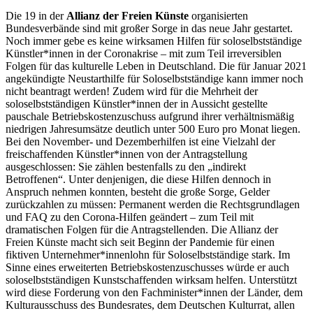
Die 19 in der
Allianz der Freien Künste
organisierten
Bundesverbände sind mit großer Sorge in das neue Jahr gestartet.
Noch immer gebe es keine wirksamen Hilfen für soloselbstständige
Künstler*innen in der Coronakrise – mit zum Teil irreversiblen
Folgen für das kulturelle Leben in Deutschland. Die für Januar 2021
angekündigte Neustarthilfe für Soloselbstständige kann immer noch
nicht beantragt werden! Zudem wird für die Mehrheit der
soloselbstständigen Künstler*innen der in Aussicht gestellte
pauschale Betriebskostenzuschuss aufgrund ihrer verhältnismäßig
niedrigen Jahresumsätze deutlich unter 500 Euro pro Monat liegen.
Bei den November- und Dezemberhilfen ist eine Vielzahl der
freischaffenden Künstler*innen von der Antragstellung
ausgeschlossen: Sie zählen bestenfalls zu den „indirekt
Betroffenen“. Unter denjenigen, die diese Hilfen dennoch in
Anspruch nehmen konnten, besteht die große Sorge, Gelder
zurückzahlen zu müssen: Permanent werden die Rechtsgrundlagen
und FAQ zu den Corona-Hilfen geändert – zum Teil mit
dramatischen Folgen für die Antragstellenden. Die Allianz der
Freien Künste macht sich seit Beginn der Pandemie für einen
fiktiven Unternehmer*innenlohn für Soloselbstständige stark. Im
Sinne eines erweiterten Betriebskostenzuschusses würde er auch
soloselbstständigen Kunstschaffenden wirksam helfen. Unterstützt
wird diese Forderung von den Fachminister*innen der Länder, dem
Kulturausschuss des Bundesrates, dem Deutschen Kulturrat, allen