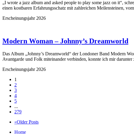
„I wrote a jazz album and asked people to play some jazz on it“, sch
einen kostbaren Erfahrungsschatz mit zahlreichen Meilensteinen, vo
Erscheinungsjahr 2026
Modern Woman – Johnny’s Dreamworld
Das Album „Johnny’s Dreamworld“ der Londoner Band Modern Woman i
Avantgarde und Folk miteinander verbinden, konnte ich mir darunter 
Erscheinungsjahr 2026
1
2
3
4
5
...
279
«Older Posts
Home